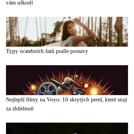
vám uškodí
Typy svatebních šatů podle postavy
Nejlepší filmy na Voyo: 10 skrytých perel, které stojí
za zhlédnutí