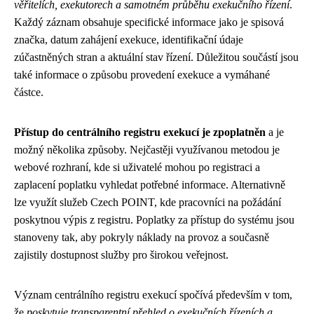
věřitelích, exekutorech a samotném průběhu exekučního řízení
.
Každý záznam obsahuje specifické informace jako je spisová
značka, datum zahájení exekuce, identifikační údaje
zúčastněných stran a aktuální stav řízení. Důležitou součástí jsou
také informace o způsobu provedení exekuce a vymáhané
částce.
Přístup do centrálního registru exekucí je zpoplatněn
a je
možný několika způsoby. Nejčastěji využívanou metodou je
webové rozhraní, kde si uživatelé mohou po registraci a
zaplacení poplatku vyhledat potřebné informace. Alternativně
lze využít služeb Czech POINT, kde pracovníci na požádání
poskytnou výpis z registru. Poplatky za přístup do systému jsou
stanoveny tak, aby pokryly náklady na provoz a současně
zajistily dostupnost služby pro širokou veřejnost.
Význam centrálního registru exekucí spočívá především v tom,
že
poskytuje transparentní přehled o exekučních řízeních a