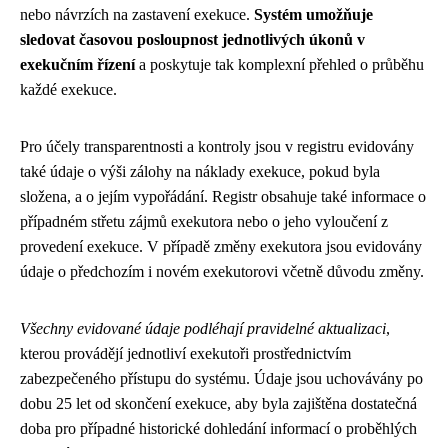
nebo návrzích na zastavení exekuce.
Systém umožňuje
sledovat časovou posloupnost jednotlivých úkonů v
exekučním řízení
a poskytuje tak komplexní přehled o průběhu
každé exekuce.
Pro účely transparentnosti a kontroly jsou v registru evidovány
také údaje o výši zálohy na náklady exekuce, pokud byla
složena, a o jejím vypořádání. Registr obsahuje také informace o
případném střetu zájmů exekutora nebo o jeho vyloučení z
provedení exekuce. V případě změny exekutora jsou evidovány
údaje o předchozím i novém exekutorovi včetně důvodu změny.
Všechny evidované údaje podléhají pravidelné aktualizaci
,
kterou provádějí jednotliví exekutoři prostřednictvím
zabezpečeného přístupu do systému. Údaje jsou uchovávány po
dobu 25 let od skončení exekuce, aby byla zajištěna dostatečná
doba pro případné historické dohledání informací o proběhlých