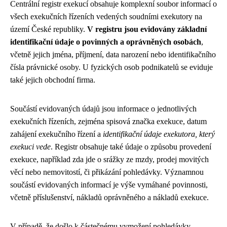
Centrální registr exekucí obsahuje komplexní soubor informací o
všech exekučních řízeních vedených soudními exekutory na
území České republiky.
V registru jsou evidovány základní
identifikační údaje o povinných a oprávněných osobách
,
včetně jejich jména, příjmení, data narození nebo identifikačního
čísla právnické osoby. U fyzických osob podnikatelů se eviduje
také jejich obchodní firma.
Součástí evidovaných údajů jsou informace o jednotlivých
exekučních řízeních, zejména spisová značka exekuce, datum
zahájení exekučního řízení a
identifikační údaje exekutora, který
exekuci vede
. Registr obsahuje také údaje o způsobu provedení
exekuce, například zda jde o srážky ze mzdy, prodej movitých
věcí nebo nemovitostí, či přikázání pohledávky. Významnou
součástí evidovaných informací je výše vymáhané povinnosti,
včetně příslušenství, nákladů oprávněného a nákladů exekuce.
V případě, že došlo k částečnému vymožení pohledávky,