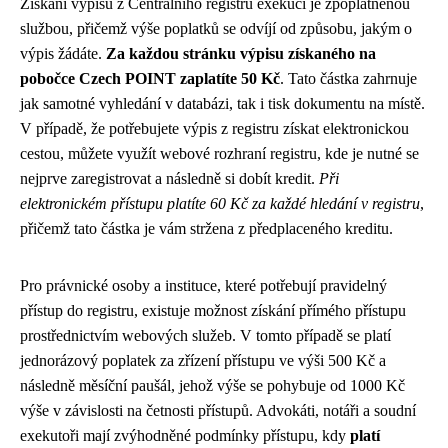
Získání výpisu z Centrálního registru exekucí je zpoplatněnou
službou, přičemž výše poplatků se odvíjí od způsobu, jakým o
výpis žádáte.
Za každou stránku výpisu získaného na
pobočce Czech POINT zaplatíte 50 Kč
. Tato částka zahrnuje
jak samotné vyhledání v databázi, tak i tisk dokumentu na místě.
V případě, že potřebujete výpis z registru získat elektronickou
cestou, můžete využít webové rozhraní registru, kde je nutné se
nejprve zaregistrovat a následně si dobít kredit.
Při
elektronickém přístupu platíte 60 Kč za každé hledání v registru
,
přičemž tato částka je vám stržena z předplaceného kreditu.
Pro právnické osoby a instituce, které potřebují pravidelný
přístup do registru, existuje možnost získání přímého přístupu
prostřednictvím webových služeb. V tomto případě se platí
jednorázový poplatek za zřízení přístupu ve výši 500 Kč a
následně měsíční paušál, jehož výše se pohybuje od 1000 Kč
výše v závislosti na četnosti přístupů. Advokáti, notáři a soudní
exekutoři mají zvýhodněné podmínky přístupu, kdy
platí