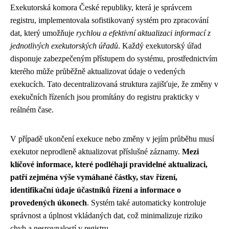
Exekutorská komora České republiky, která je správcem
registru, implementovala sofistikovaný systém pro zpracování
dat, který umožňuje
rychlou a efektivní aktualizaci informací z
jednotlivých exekutorských úřadů
. Každý exekutorský úřad
disponuje zabezpečeným přístupem do systému, prostřednictvím
kterého může průběžně aktualizovat údaje o vedených
exekucích. Tato decentralizovaná struktura zajišťuje, že změny v
exekučních řízeních jsou promítány do registru prakticky v
reálném čase.
V případě ukončení exekuce nebo změny v jejím průběhu musí
exekutor neprodleně aktualizovat příslušné záznamy.
Mezi
klíčové informace, které podléhají pravidelné aktualizaci,
patří zejména výše vymáhané částky, stav řízení,
identifikační údaje účastníků řízení a informace o
provedených úkonech
. Systém také automaticky kontroluje
správnost a úplnost vkládaných dat, což minimalizuje riziko
chyb a nesrovnalostí v registru.