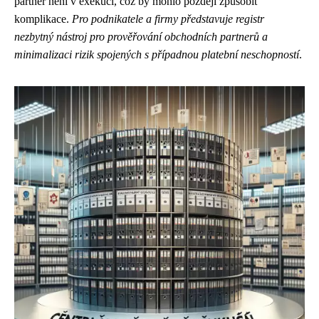
partner není v exekuci, což by mohlo později způsobit
komplikace.
Pro podnikatele a firmy představuje registr
nezbytný nástroj pro prověřování obchodních partnerů a
minimalizaci rizik spojených s případnou platební neschopností
.