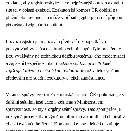
odkladu, aby registr poskytoval co nejpřesnější obraz o aktuální
situaci v oblasti exekucí. Exekutorská komora ČR dohlíží na
plnění této povinnosti a může v případě jejího porušení přijmout
příslušná disciplinární opatření.
Provoz registru je financován především z poplatků za
poskytování výpisů a elektronických přístupů. Tyto prostředky
jsou využívány na technickou údržbu systému, jeho modernizaci
a zajištění bezpečnosti dat.
Exekutorská komora ČR také
zajišťuje školení a metodickou podporu
pro uživatele systému,
především pro soudní exekutory a jejich zaměstnance.
V rámci správy registru Exekutorská komora ČR spolupracuje s
dalšími státními institucemi, zejména s Ministerstvem
spravedlnosti, soudy a orgány státní správy. Tato spolupráce je
nezbytná pro efektivní výměnu informací a koordinaci činností v
oblasti exekučního řízení. Komora také pravidelně konzultuje