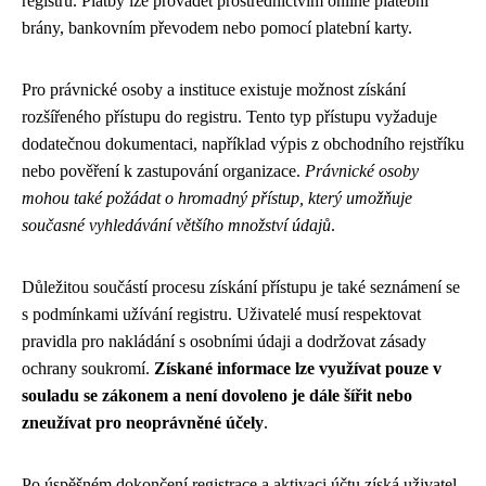
registru. Platby lze provádět prostřednictvím online platební
brány, bankovním převodem nebo pomocí platební karty.
Pro právnické osoby a instituce existuje možnost získání
rozšířeného přístupu do registru. Tento typ přístupu vyžaduje
dodatečnou dokumentaci, například výpis z obchodního rejstříku
nebo pověření k zastupování organizace.
Právnické osoby
mohou také požádat o hromadný přístup, který umožňuje
současné vyhledávání většího množství údajů
.
Důležitou součástí procesu získání přístupu je také seznámení se
s podmínkami užívání registru. Uživatelé musí respektovat
pravidla pro nakládání s osobními údaji a dodržovat zásady
ochrany soukromí.
Získané informace lze využívat pouze v
souladu se zákonem a není dovoleno je dále šířit nebo
zneužívat pro neoprávněné účely
.
Po úspěšném dokončení registrace a aktivaci účtu získá uživatel