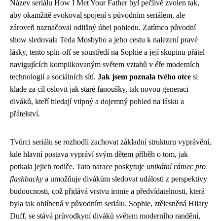
Název seriálu How I Met Your Father byl pečlivě zvolen tak,
aby okamžitě evokoval spojení s původním seriálem, ale
zároveň naznačoval odlišný úhel pohledu. Zatímco původní
show sledovala Teda Mosbyho a jeho cestu k nalezení pravé
lásky, tento spin-off se soustředí na Sophie a její skupinu přátel
navigujících komplikovaným světem vztahů v éře moderních
technologií a sociálních sítí.
Jak jsem poznala tvého otce
si
klade za cíl oslovit jak staré fanoušky, tak novou generaci
diváků, kteří hledají vtipný a dojemný pohled na lásku a
přátelství.
Tvůrci seriálu se rozhodli zachovat základní strukturu vyprávění,
kde hlavní postava vypráví svým dětem příběh o tom, jak
potkala jejich rodiče. Tato narace poskytuje
unikátní rámec pro
flashbacky
a umožňuje divákům sledovat události z perspektivy
budoucnosti, což přidává vrstvu ironie a předvídatelnosti, která
byla tak oblíbená v původním seriálu. Sophie, ztělesněná Hilary
Duff, se stává průvodkyní diváků světem moderního randění,