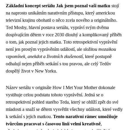
Základní koncept seriálu Jak jsem poznal vaši matku
stojí
na naprosto unikátním narativním přístupu, který americkou
televizní krajinu obohatil o něco zcela nového a originálního.
Ted Mosby, hlavní postava seriálu, vypráví svým dvěma
dospívajícím dětem v roce 2030 dlouhý a komplikovaný příběh
o tom, jak poznal jejich matku. Toto retrospektivní vyprávění
není jen prostým vyprávěním událostí, ale
složitou mozaikou
vzpomínek, anekdot a životních zkušeností
, které postupně
odhalují nejen příběh setkání s tou pravou, ale celý Tedův
dospělý život v New Yorku.
Název seriálu v originále How I Met Your Mother dokonale
vystihuje celou podstatu tohoto vyprávění. Jedná se o
retrospektivní pohled starého Teda, který se ohlíží zpět do své
mladosti a snaží se dětem vysvětlit všechny události, které vedly
k setkání s jejich matkou.
Tento narativní rámec umožňuje
tvůrcům pracovat s časovou linií velmi kreativně
,