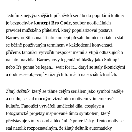
Jedním z nejvýraznějších příspěvků seriálu do populární kultury
je bezpochyby
koncept Bro Code
, soubor neoficiálních
pravidel mužského přátelství, který popularizoval postava
Barneyho Stinsona. Tento koncept přesáhl hranice seriálu a stal
se běžně používaným termínem v každodenní konverzaci,
přičemž fanoušci vytvořili nespočet memů a vtipů odkazujících
na tato pravidla. Barneyhovy legendární hlášky jako Suit up!
nebo It's gonna be legen... wait for it... dary! se staly ikonickými
a dodnes se objevují v různých formách na sociálních sítích.
Žlutý deštník
, který se táhne celým seriálem jako symbol naděje
a osudu, se stal mocným vizuálním motivem v internetové
kultuře. Fanoušci vytvářeli umělecká díla, cosplaye a
fotografické projekty inspirované tímto symbolem, který
představuje víru v osud a hledání té pravé lásky. Tento motiv se
stal natolik rozpoznatelným, že žlutý deštník automaticky