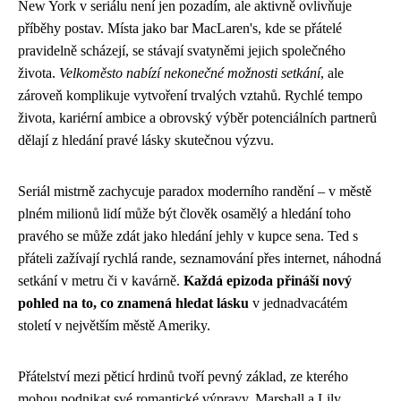
New York v seriálu není jen pozadím, ale aktivně ovlivňuje
příběhy postav. Místa jako bar MacLaren's, kde se přátelé
pravidelně scházejí, se stávají svatyněmi jejich společného
života.
Velkoměsto nabízí nekonečné možnosti setkání
, ale
zároveň komplikuje vytvoření trvalých vztahů. Rychlé tempo
života, kariérní ambice a obrovský výběr potenciálních partnerů
dělají z hledání pravé lásky skutečnou výzvu.
Seriál mistrně zachycuje paradox moderního randění – v městě
plném milionů lidí může být člověk osamělý a hledání toho
pravého se může zdát jako hledání jehly v kupce sena. Ted s
přáteli zažívají rychlá rande, seznamování přes internet, náhodná
setkání v metru či v kavárně.
Každá epizoda přináší nový
pohled na to, co znamená hledat lásku
v jednadvacátém
století v největším městě Ameriky.
Přátelství mezi pěticí hrdinů tvoří pevný základ, ze kterého
mohou podnikat své romantické výpravy. Marshall a Lily