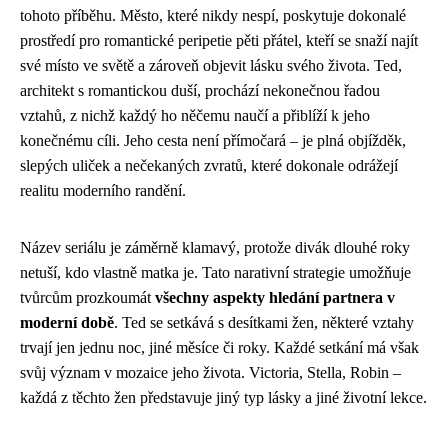
tohoto příběhu. Město, které nikdy nespí, poskytuje dokonalé
prostředí pro romantické peripetie pěti přátel, kteří se snaží najít
své místo ve světě a zároveň objevit lásku svého života. Ted,
architekt s romantickou duší, prochází nekonečnou řadou
vztahů, z nichž každý ho něčemu naučí a přiblíží k jeho
konečnému cíli. Jeho cesta není přímočará – je plná objížděk,
slepých uliček a nečekaných zvratů, které dokonale odrážejí
realitu moderního randění.
Název seriálu je záměrně klamavý, protože divák dlouhé roky
netuší, kdo vlastně matka je. Tato narativní strategie umožňuje
tvůrcům prozkoumát
všechny aspekty hledání partnera v
moderní době
. Ted se setkává s desítkami žen, některé vztahy
trvají jen jednu noc, jiné měsíce či roky. Každé setkání má však
svůj význam v mozaice jeho života. Victoria, Stella, Robin –
každá z těchto žen představuje jiný typ lásky a jiné životní lekce.