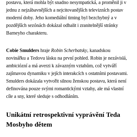
postavu, která mohla být snadno nesympatická, a proměnil ji v
jednu z nejzábavnějších a nejcitovanějších televizních postav
moderní doby. Jeho komediální timing byl bezchybný a v
pozdějších sezónách dokázal odhalit i zranitelnější stránky
Barneyho charakteru.
Cobie Smulders
hraje
Robin Scherbatsky
, kanadskou
novinářku a Tedovu lásku na první pohled. Robin je nezávislá,
ambiciózní a má averzi k závazným vztahům, což vytváří
zajímavou dynamiku v jejích interakcích s ostatními postavami.
Smulders dokázala vytvořit silnou ženskou postavu, která není
definována pouze svými romantickými vztahy, ale má vlastní
cíle a sny, které sleduje s odhodláním.
Unikátní retrospektivní vyprávění Teda
Mosbyho dětem