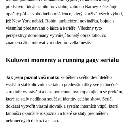
představují ideál stabilního vztahu, zatímco Barney ztělesňuje
opačný pól – svobodného mládence, který si užívá všech výhod,
jež New York nabízí. Robin, ambiciózní novinářka, bojuje s
vlastními představami o lásce a kariéře. Všechny tyto
perspektivy dohromady vytvářejí bohatý obraz toho, co
znamená žít a milovat v moderním velkoměstě.
Kultovní momenty a running gagy seriálu
Jak jsem poznal vaši matku
se během svého devítiletého
vysílání stal kultovním seriálem především díky své jedinečné
struktuře vyprávění a nezapomenutelným opakujícím se prvkům,
které se staly nedílnou součástí identity celého show. Seriál
dokázal vytvořit vlastní slovník a systém interních vtipů, které
fanoušci okamžitě rozpoznali a které se staly předmětem
nekonečných diskuzí a citací.