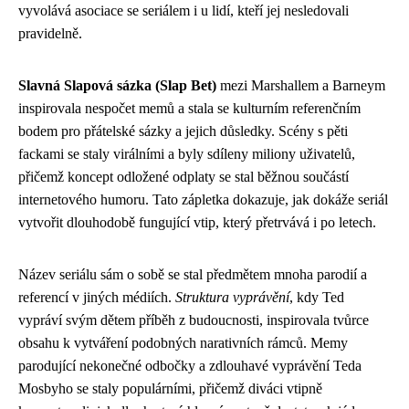
vyvolává asociace se seriálem i u lidí, kteří jej nesledovali
pravidelně.
Slavná Slapová sázka (Slap Bet)
mezi Marshallem a Barneym
inspirovala nespočet memů a stala se kulturním referenčním
bodem pro přátelské sázky a jejich důsledky. Scény s pěti
fackami se staly virálními a byly sdíleny miliony uživatelů,
přičemž koncept odložené odplaty se stal běžnou součástí
internetového humoru. Tato zápletka dokazuje, jak dokáže seriál
vytvořit dlouhodobě fungující vtip, který přetrvává i po letech.
Název seriálu sám o sobě se stal předmětem mnoha parodií a
referencí v jiných médiích.
Struktura vyprávění
, kdy Ted
vypráví svým dětem příběh z budoucnosti, inspirovala tvůrce
obsahu k vytváření podobných narativních rámců. Memy
parodující nekonečné odbočky a zdlouhavé vyprávění Teda
Mosbyho se staly populárními, přičemž diváci vtipně