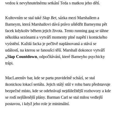
vedou k nevyhnutelnému setkání Teda s matkou jeho dětí.
Kultovním se stal také
Slap Bet
, sázka mezi Marshallem a
Barneym, která Marshallovi dává právo uštědřit Barneymu pět
facek kdykoliv během jejich života. Tento running gag se táhne
několika sezónami a vytváří momenty plné napětí i komického
vyústění. Každá facka je pečlivě naplánovaná a stává se
událostí, na kterou se fanoušci těší. Marshall dokonce vytváří
„Slap Countdown
, odpočítávání, které Barneyho psychicky
trápi.
MacLarenův bar, kde se parta pravidelně schází, se stal
ikonickou lokací seriálu. Jejich stálý stůl v rohu baru představuje
bezpečné místo, kde se odehrávají nejdůležitější rozhovory a kde
se rodí nejšílenější plány. Barman Carl se stal milou vedlejší
postavou, i když jeho role je minimální.