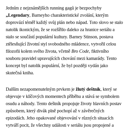
Jedním z nejznámějších running gagů je bezpochyby
„Legendary
, Barneyho charakteristické zvolání, kterým
doprovází téměř každý svůj plán nebo nápad. Toto slovo se stalo
natolik ikonickým, že se rozšířilo daleko za hranice seriálu a
stalo se součástí populární kultury. Barney Stinson, postava
ztělesňující životní styl svobodného mládence, vytvořil celou
filozofii kolem svého života, včetně
Bro Code
, fiktivního
souboru pravidel upravujících chování mezi kamarády. Tento
koncept byl natolik populární, že byl později vydán jako
skutečná kniha.
Dalším nezapomenutelným prvkem je
žlutý deštník
, který se
objevuje v klíčových momentech příběhu a stává se symbolem
osudu a náhody. Tento deštník propojuje životy hlavních postav
způsobem, který divák plně pochopí až v závěrečných
epizodách. Jeho opakované objevování v různých situacích
vytváří pocit, že všechny události v seriálu jsou propojené a