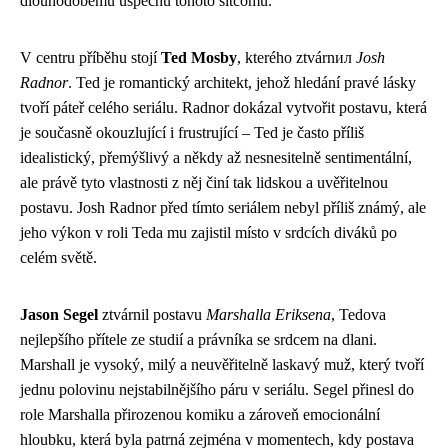
dlouhodobému úspěchu tohoto sitcomu.
V centru příběhu stojí
Ted Mosby
, kterého ztvárnил
Josh
Radnor
. Ted je romantický architekt, jehož hledání pravé lásky
tvoří páteř celého seriálu. Radnor dokázal vytvořit postavu, která
je současně okouzlující i frustrující – Ted je často příliš
idealistický, přemýšlivý a někdy až nesnesitelně sentimentální,
ale právě tyto vlastnosti z něj činí tak lidskou a uvěřitelnou
postavu. Josh Radnor před tímto seriálem nebyl příliš známý, ale
jeho výkon v roli Teda mu zajistil místo v srdcích diváků po
celém světě.
Jason Segel
ztvárnil postavu
Marshalla Eriksena
, Tedova
nejlepšího přítele ze studií a právníka se srdcem na dlani.
Marshall je vysoký, milý a neuvěřitelně laskavý muž, který tvoří
jednu polovinu nejstabilnějšího páru v seriálu. Segel přinesl do
role Marshalla přirozenou komiku a zároveň emocionální
hloubku, která byla patrná zejména v momentech, kdy postava