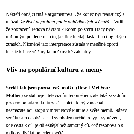
Někteří obhájci finále argumentovali, že konec byl realistický a
ukázal, že
život neprobíhá podle pohádkových scénářů
. Tvrdili,
že zobrazení Tedova návratu k Robin po smrti Tracy bylo
upřímným pohledem na to, jak lidé hledají lásku i po tragických
ztrátách. Nicméně tato interpretace zůstala v menšině oproti
hlasité kritice většiny fanouškovské základny.
Vliv na populární kulturu a memy
Seriál Jak jsem poznal vaši matku (How I Met Your
Mother)
se stal nejen televizním fenoménem, ale také zásadním
prvkem populární kultury 21. století, který zanechal
nesmazatelnou stopu v internetové kultuře a světě memů. Název
seriálu sám o sobě se stal symbolem určitého typu vyprávění,
kde cesta k cíli je důležitější než samotný cíl, což rezonovalo s
miliony diváků po celém světě.