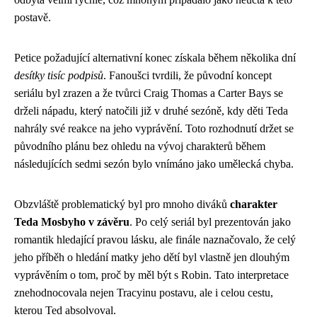
postavě.
Petice požadující alternativní konec získala během několika dní
desítky tisíc podpisů
. Fanoušci tvrdili, že původní koncept
seriálu byl zrazen a že tvůrci Craig Thomas a Carter Bays se
drželi nápadu, který natočili již v druhé sezóně, kdy děti Teda
nahrály své reakce na jeho vyprávění. Toto rozhodnutí držet se
původního plánu bez ohledu na vývoj charakterů během
následujících sedmi sezón bylo vnímáno jako umělecká chyba.
Obzvláště problematický byl pro mnoho diváků
charakter
Teda Mosbyho v závěru
. Po celý seriál byl prezentován jako
romantik hledající pravou lásku, ale finále naznačovalo, že celý
jeho příběh o hledání matky jeho dětí byl vlastně jen dlouhým
vyprávěním o tom, proč by měl být s Robin. Tato interpretace
znehodnocovala nejen Tracyinu postavu, ale i celou cestu,
kterou Ted absolvoval.