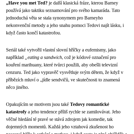
„Have you met Ted?
je další klasická fráze, kterou Barney
používá jako taktiku seznamování pro svého kamaráda. Tato
jednoduchá věta se stala synonymem pro Barneyho
nekonvenční metody a jeho snahu pomoci Tedovi najít lásku, i
když často končí katastrofou.
Seriál také vytvořil vlastní slovní hříčky a eufemismy, jako
například
„eating a sandwich
, což je kódové označení pro
kouření marihuany, které tvůrci použili, aby obešli televizní
cenzuru. Ted jako vypravěč vysvětluje svým dětem, že když v
příbězích mluví o „jídle sendvičů, ve skutečnosti to znamená
něco jiného.
Opakujícím se motivem jsou také
Tedovy romantické
katastrofy
a jeho tendence příliš rychle se zamilovávat. Jeho
věčné hledání té pravé se stává zdrojem jak komedie, tak
dojemných momentů. Každá jeho vztahová zkušenost ho