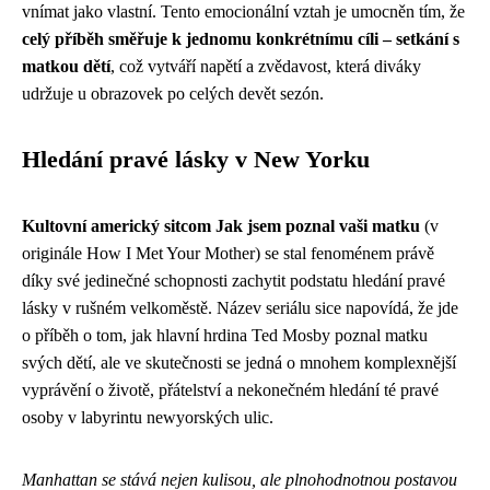
vnímat jako vlastní. Tento emocionální vztah je umocněn tím, že
celý příběh směřuje k jednomu konkrétnímu cíli – setkání s
matkou dětí
, což vytváří napětí a zvědavost, která diváky
udržuje u obrazovek po celých devět sezón.
Hledání pravé lásky v New Yorku
Kultovní americký sitcom Jak jsem poznal vaši matku
(v
originále How I Met Your Mother) se stal fenoménem právě
díky své jedinečné schopnosti zachytit podstatu hledání pravé
lásky v rušném velkoměstě. Název seriálu sice napovídá, že jde
o příběh o tom, jak hlavní hrdina Ted Mosby poznal matku
svých dětí, ale ve skutečnosti se jedná o mnohem komplexnější
vyprávění o životě, přátelství a nekonečném hledání té pravé
osoby v labyrintu newyorských ulic.
Manhattan se stává nejen kulisou, ale plnohodnotnou postavou