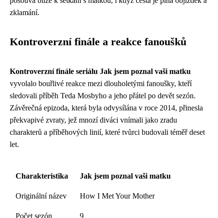
posouvá blíže k setkání s matkou, i když cesta je plná objížděk a
zklamání.
Kontroverzní finále a reakce fanoušků
Kontroverzní finále seriálu Jak jsem poznal vaši matku
vyvolalo bouřlivé reakce mezi dlouholetými fanoušky, kteří
sledovali příběh Teda Mosbyho a jeho přátel po devět sezón.
Závěrečná epizoda, která byla odvysílána v roce 2014, přinesla
překvapivé zvraty, jež mnozí diváci vnímali jako zradu
charakterů a příběhových linií, které tvůrci budovali téměř deset
let.
Charakteristika
Jak jsem poznal vaši matku
Originální název
How I Met Your Mother
Počet sezón
9