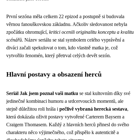
První sezóna měla celkem 22 epizod a postupně si budovala
věrnou fanouškovskou základnu. Ačkoliv sledovanost nebyla
zpočátku ohromující,
kritici ocenili originalitu konceptu a kvalitu
scénářů
. Název seriálu se stal symbolem celého vyprávění a
diváci začali spekulovat o tom, kdo vlastně matka je, což
vytvořilo fenomén, který přetrval celých devět sezón.
Hlavní postavy a obsazení herců
Seriál Jak jsem poznal vaši matku
se stal kultovním díky své
jedinečné kombinaci humoru a srdcervoucích momentů, ale
stejně důležitou roli hrála i
pečlivě vybraná herecká sestava
,
která dokázala oživit postavy vytvořené Carterem Baysem a
Craigem Thomasem. Každý z hlavních herců přinesl do svého
charakteru něco výjimečného, což přispělo k autenticitě a