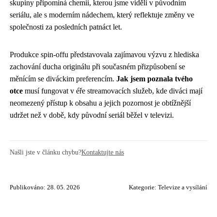
skupiny připomíná chemii, kterou jsme viděli v původním
seriálu, ale s moderním nádechem, který reflektuje změny ve
společnosti za posledních patnáct let.
Produkce spin-offu představovala zajímavou výzvu z hlediska
zachování ducha originálu při současném přizpůsobení se
měnícím se diváckim preferencím.
Jak jsem poznala tvého
otce
musí fungovat v éře streamovacích služeb, kde diváci mají
neomezený přístup k obsahu a jejich pozornost je obtížnější
udržet než v době, kdy původní seriál běžel v televizi.
Našli jste v článku chybu?
Kontaktujte nás
Publikováno: 28. 05. 2026
Kategorie:
Televize a vysílání