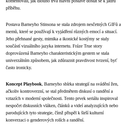
komentovali, jak dlouho trvá hlavní postavě dostat se k jádru
příběhu.
Postava Barneyho Stinsona se stala zdrojem nesčetných GIFů a
memů, které se používají k vyjádření různých emocí a situací.
Jeho přehnané gesty, mimika a ikonické kostýmy se staly
součástí vizuálního jazyka internetu. Fráze True story
doprovázená Barneyho charakteristickým gestem se stala
univerzálním způsobem, jak zdůraznit pravdivost tvrzení, byť
často ironicky.
Koncept Playbook
, Barneyho sbírka strategií na svádění žen,
ačkoliv kontroverzní, se stal předmětem diskusí o randění a
vztazích v moderní společnosti. Tento prvek seriálu inspiroval
nespočet diskusních vláken, článků a videí analyzujících nebo
parodujících tyto strategie, čímž přispěl k širší kulturní
konverzaci o genderových rolích a randění.