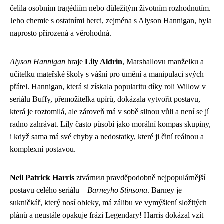
čelila osobním tragédiím nebo důležitým životním rozhodnutím.
Jeho chemie s ostatními herci, zejména s Alyson Hannigan, byla
naprosto přirozená a věrohodná.
Alyson Hannigan
hraje
Lily Aldrin
, Marshallovu manželku a
učitelku mateřské školy s vášní pro umění a manipulaci svých
přátel. Hannigan, která si získala popularitu díky roli Willow v
seriálu Buffy, přemožitelka upírů, dokázala vytvořit postavu,
která je roztomilá, ale zároveň má v sobě silnou vůli a není se jí
radno zahrávat. Lily často působí jako morální kompas skupiny,
i když sama má své chyby a nedostatky, které ji činí reálnou a
komplexní postavou.
Neil Patrick Harris
ztvárnил pravděpodobně nejpopulárnější
postavu celého seriálu –
Barneyho Stinsona
. Barney je
sukničkář, který nosí obleky, má zálibu ve vymýšlení složitých
plánů a neustále opakuje frázi Legendary! Harris dokázal vzít