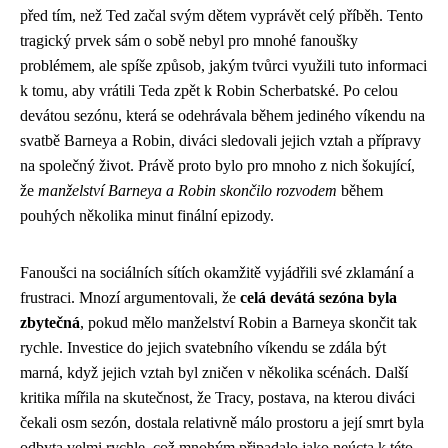
před tím, než Ted začal svým dětem vyprávět celý příběh. Tento
tragický prvek sám o sobě nebyl pro mnohé fanoušky
problémem, ale spíše způsob, jakým tvůrci využili tuto informaci
k tomu, aby vrátili Teda zpět k Robin Scherbatské. Po celou
devátou sezónu, která se odehrávala během jediného víkendu na
svatbě Barneya a Robin, diváci sledovali jejich vztah a přípravy
na společný život. Právě proto bylo pro mnoho z nich šokující,
že
manželství Barneya a Robin skončilo rozvodem
během
pouhých několika minut finální epizody.
Fanoušci na sociálních sítích okamžitě vyjádřili své zklamání a
frustraci. Mnozí argumentovali, že
celá devátá sezóna byla
zbytečná
, pokud mělo manželství Robin a Barneya skončit tak
rychle. Investice do jejich svatebního víkendu se zdála být
marná, když jejich vztah byl zničen v několika scénách. Další
kritika mířila na skutečnost, že Tracy, postava, na kterou diváci
čekali osm sezón, dostala relativně málo prostoru a její smrt byla
odbyta velmi rychle, což mnohým připadalo jako neúcta k této