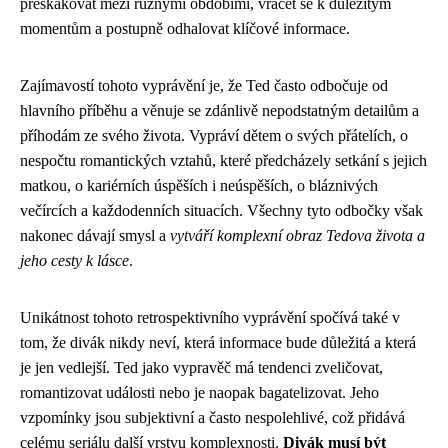
přeskakovat mezi různými obdobími, vracet se k důležitým
momentům a postupně odhalovat klíčové informace.
Zajímavostí tohoto vyprávění je, že Ted často odbočuje od
hlavního příběhu a věnuje se zdánlivě nepodstatným detailům a
příhodám ze svého života. Vypráví dětem o svých přátelích, o
nespočtu romantických vztahů, které předcházely setkání s jejich
matkou, o kariérních úspěších i neúspěších, o bláznivých
večírcích a každodenních situacích. Všechny tyto odbočky však
nakonec dávají smysl a
vytváří komplexní obraz Tedova života a
jeho cesty k lásce
.
Unikátnost tohoto retrospektivního vyprávění spočívá také v
tom, že divák nikdy neví, která informace bude důležitá a která
je jen vedlejší. Ted jako vypravěč má tendenci zveličovat,
romantizovat události nebo je naopak bagatelizovat. Jeho
vzpomínky jsou subjektivní a často nespolehlivé, což přidává
celému seriálu další vrstvu komplexnosti.
Divák musí být