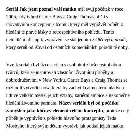
Seriál Jak jsem poznal vaši matku
měl svůj počátek v roce
2005, kdy tvůrci Carter Bays a Craig Thomas přišli s
inovativním konceptem sitcomu, který měl vyprávět příběh o
hledání té pravé lásky z retrospektivního pohledu. Tento
netradiční přístup k vyprávění se stal jedním z
klíčových prvků
,
který seriál odlišoval od ostatních komediálních pořadů té doby.
Vznik seriálu byl úzce spojen s osobními zkušenostmi obou
tvůrců, kteří se inspirovali vlastními životními příběhy a
dobrodružstvími v New Yorku. Carter Bays a Craig Thomas se
rozhodli vytvořit show, která by zachytila atmosféru mladých
lidí ve velkém městě, jejich vztahy, kariérní ambice a nekonečné
hledání životního partnera.
Název seriálu byl od počátku
zamýšlen jako klíčový element celého konceptu
, protože celý
příběh je vyprávěn z pohledu hlavního protagonisty Teda
Mosbyho, který svým dětem vypráví, jak potkal jejich matku.