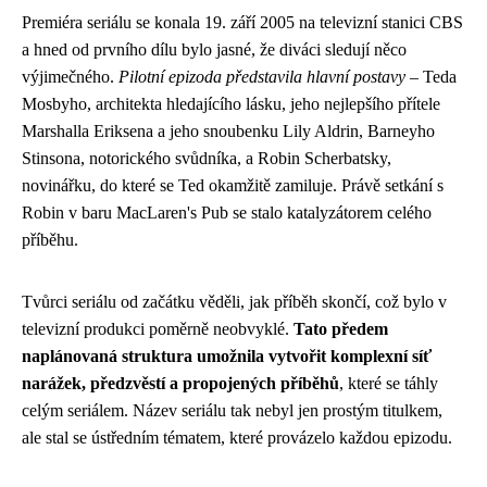
Premiéra seriálu se konala 19. září 2005 na televizní stanici CBS
a hned od prvního dílu bylo jasné, že diváci sledují něco
výjimečného.
Pilotní epizoda představila hlavní postavy
– Teda
Mosbyho, architekta hledajícího lásku, jeho nejlepšího přítele
Marshalla Eriksena a jeho snoubenku Lily Aldrin, Barneyho
Stinsona, notorického svůdníka, a Robin Scherbatsky,
novinářku, do které se Ted okamžitě zamiluje. Právě setkání s
Robin v baru MacLaren's Pub se stalo katalyzátorem celého
příběhu.
Tvůrci seriálu od začátku věděli, jak příběh skončí, což bylo v
televizní produkci poměrně neobvyklé.
Tato předem
naplánovaná struktura umožnila vytvořit komplexní síť
narážek, předzvěstí a propojených příběhů
, které se táhly
celým seriálem. Název seriálu tak nebyl jen prostým titulkem,
ale stal se ústředním tématem, které provázelo každou epizodu.