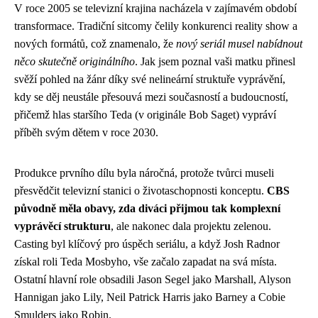
V roce 2005 se televizní krajina nacházela v zajímavém období
transformace. Tradiční sitcomy čelily konkurenci reality show a
nových formátů, což znamenalo, že
nový seriál musel nabídnout
něco skutečně originálního
. Jak jsem poznal vaši matku přinesl
svěží pohled na žánr díky své nelineární struktuře vyprávění,
kdy se děj neustále přesouvá mezi současností a budoucností,
přičemž hlas staršího Teda (v originále Bob Saget) vypráví
příběh svým dětem v roce 2030.
Produkce prvního dílu byla náročná, protože tvůrci museli
přesvědčit televizní stanici o životaschopnosti konceptu.
CBS
původně měla obavy, zda diváci přijmou tak komplexní
vyprávěcí strukturu
, ale nakonec dala projektu zelenou.
Casting byl klíčový pro úspěch seriálu, a když Josh Radnor
získal roli Teda Mosbyho, vše začalo zapadat na svá místa.
Ostatní hlavní role obsadili Jason Segel jako Marshall, Alyson
Hannigan jako Lily, Neil Patrick Harris jako Barney a Cobie
Smulders jako Robin.