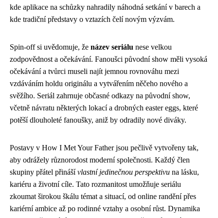
kde aplikace na schůzky nahradily náhodná setkání v barech a
kde tradiční představy o vztazích čelí novým výzvám.
Spin-off si uvědomuje, že
název seriálu
nese velkou
zodpovědnost a očekávání. Fanoušci původní show měli vysoká
očekávání a tvůrci museli najít jemnou rovnováhu mezi
vzdáváním holdu originálu a vytvářením něčeho nového a
svěžího. Seriál zahrnuje občasné odkazy na původní show,
včetně návratu některých lokací a drobných easter eggs, které
potěší dlouholeté fanoušky, aniž by odradily nové diváky.
Postavy v How I Met Your Father jsou pečlivě vytvořeny tak,
aby odrážely různorodost moderní společnosti. Každý člen
skupiny přátel přináší
vlastní jedinečnou perspektivu
na lásku,
kariéru a životní cíle. Tato rozmanitost umožňuje seriálu
zkoumat širokou škálu témat a situací, od online randění přes
kariérní ambice až po rodinné vztahy a osobní růst. Dynamika