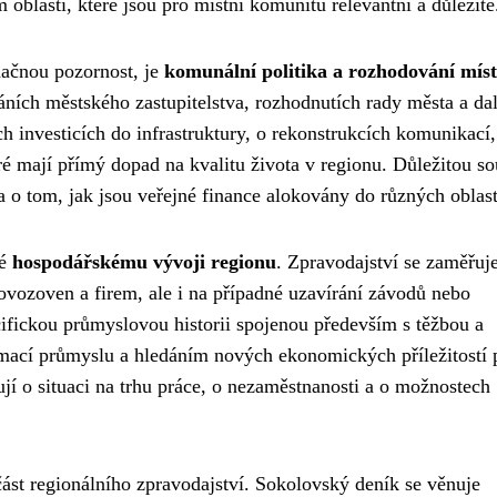
 oblastí, které jsou pro místní komunitu relevantní a důležité
načnou pozornost, je
komunální politika a rozhodování míst
náních městského zastupitelstva, rozhodnutích rady města a da
 investicích do infrastruktury, o rekonstrukcích komunikací,
ré mají přímý dopad na kvalitu života v regionu. Důležitou so
 o tom, jak jsou veřejné finance alokovány do různých oblast
ké
hospodářskému vývoji regionu
. Zpravodajství se zaměřuj
rovozoven a firem, ale i na případné uzavírání závodů nebo
fickou průmyslovou historii spojenou především s těžbou a
ormací průmyslu a hledáním nových ekonomických příležitostí 
ují o situaci na trhu práce, o nezaměstnanosti a o možnostech
část regionálního zpravodajství. Sokolovský deník se věnuje