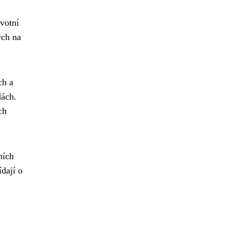
votní
ých na
ch a
dách.
ch
ních
ídají o