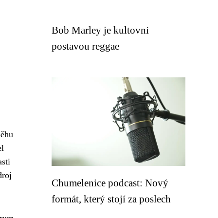
Bob Marley je kultovní
postavou reggae
běhu
el
sti
droj
Chumelenice podcast: Nový
formát, který stojí za poslech