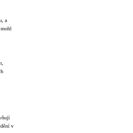
u, a
e mohl
h,
ch
.
vňují
 dění v