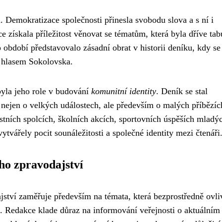
 Demokratizace společnosti přinesla svobodu slova a s ní i
 získala příležitost věnovat se tématům, která byla dříve tab
o období představovalo zásadní obrat v historii deníku, kdy s
m hlasem Sokolovska.
yla jeho role v budování
komunitní identity
. Deník se stal
 nejen o velkých událostech, ale především o malých příbězíc
stních spolcích, školních akcích, sportovních úspěších mladý
ytvářely pocit sounáležitosti a společné identity mezi čtenáři
ho zpravodajství
ství zaměřuje především na témata, která bezprostředně ovli
. Redakce klade důraz na informování veřejnosti o aktuálním