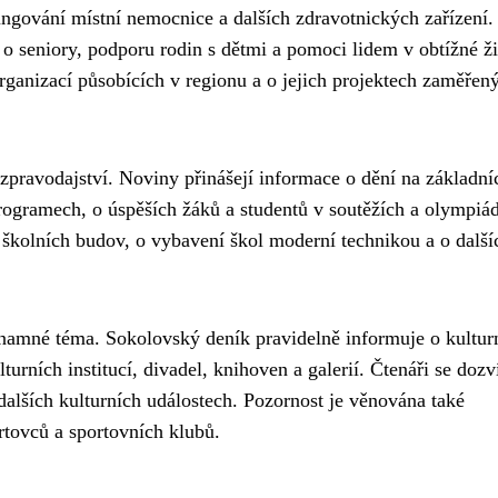
ungování místní nemocnice a dalších zdravotnických zařízení.
o seniory, podporu rodin s dětmi a pomoci lidem v obtížné ži
rganizací působících v regionu a o jejich projektech zaměřen
 zpravodajství. Noviny přinášejí informace o dění na základní
programech, o úspěších žáků a studentů v soutěžích a olympiá
h školních budov, o vybavení škol moderní technikou a o další
ýznamné téma. Sokolovský deník pravidelně informuje o kultur
urních institucí, divadel, knihoven a galerií. Čtenáři se dozv
dalších kulturních událostech. Pozornost je věnována také
rtovců a sportovních klubů.