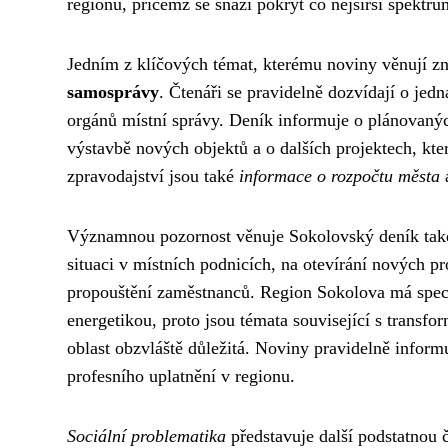
regionu, přičemž se snaží pokrýt co nejširší spektrum
Jedním z klíčových témat, kterému noviny věnují z
samosprávy
. Čtenáři se pravidelně dozvídají o jed
orgánů místní správy. Deník informuje o plánovaných
výstavbě nových objektů a o dalších projektech, kte
zpravodajství jsou také
informace o rozpočtu města
a
Významnou pozornost věnuje Sokolovský deník ta
situaci v místních podnicích, na otevírání nových p
propouštění zaměstnanců. Region Sokolova má speci
energetikou, proto jsou témata související s transf
oblast obzvláště důležitá. Noviny pravidelně inform
profesního uplatnění v regionu.
Sociální problematika
představuje další podstatnou 