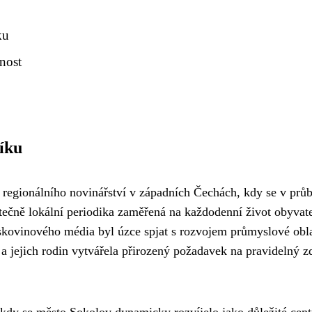
ku
nost
níku
 regionálního novinářství v západních Čechách, kdy se v prů
utečně lokální periodika zaměřená na každodenní život obyvat
skovinového média byl úzce spjat s rozvojem průmyslové obla
a jejich rodin vytvářela přirozený požadavek na pravidelný z