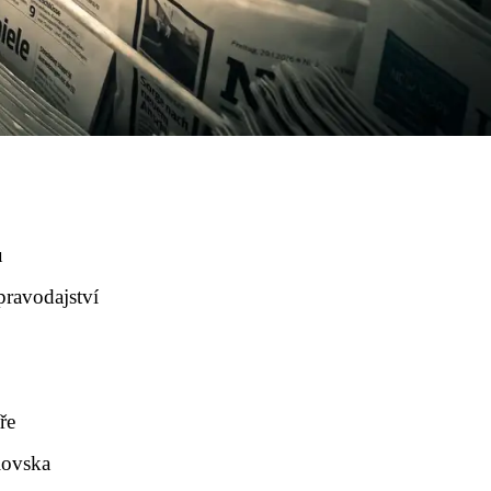
u
pravodajství
ře
lovska