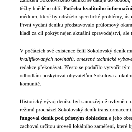
Založení Sokolovského deníku se datuje do období,
těžby hnědého uhlí.
Potřeba kvalitního informačn
médium, které by odráželo specifické problémy, ús
První vydání deníku představovalo průlomový okamžik
kladl za cíl pokrýt nejen aktuální zpravodajství, ale
V počátcích své existence čelil Sokolovský deník m
kvalifikovaných novinářů, omezené technické vybaven
redakce překonávat. Přesto se podařilo vytvořit tým n
odhodláni poskytovat obyvatelům Sokolova a okolníc
komunitě.
Historický vývoj deníku byl samozřejmě ovlivněn tu
režimů procházel Sokolovský deník transformacemi,
fungoval deník pod přísným dohledem
a jeho obs
zachoval určitou úroveň lokálního zaměření, které b