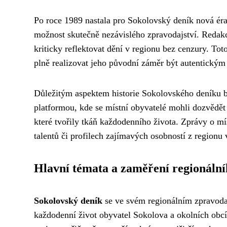
Po roce 1989 nastala pro Sokolovský deník nová éra.
možnost skutečně nezávislého zpravodajství. Redakce
kriticky reflektovat dění v regionu bez cenzury. Tot
plně realizovat jeho původní záměr být autentický
Důležitým aspektem historie Sokolovského deníku b
platformou, kde se místní obyvatelé mohli dozvědět
které tvořily tkáň každodenního života. Zprávy o mí
talentů či profilech zajímavých osobností z regionu v
Hlavní témata a zaměření regionální
Sokolovský deník
se ve svém regionálním zpravodaj
každodenní život obyvatel Sokolova a okolních obcí