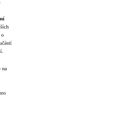
.
ní
lších
 o
učástí
í.
e na
pro