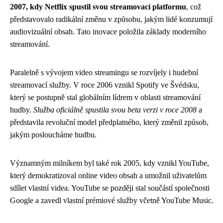
2007, kdy Netflix spustil svou streamovací platformu
, což
představovalo radikální změnu v způsobu, jakým lidé konzumují
audiovizuální obsah. Tato inovace položila základy moderního
streamování.
Paralelně s vývojem video streamingu se rozvíjely i hudební
streamovací služby. V roce 2006 vznikl Spotify ve Švédsku,
který se postupně stal globálním lídrem v oblasti streamování
hudby.
Služba oficiálně spustila svou beta verzi v roce 2008
a
představila revoluční model předplatného, který změnil způsob,
jakým posloucháme hudbu.
Významným milníkem byl také rok 2005, kdy vznikl YouTube,
který demokratizoval online video obsah a umožnil uživatelům
sdílet vlastní videa. YouTube se později stal součástí společnosti
Google a zavedl vlastní prémiové služby včetně YouTube Music.