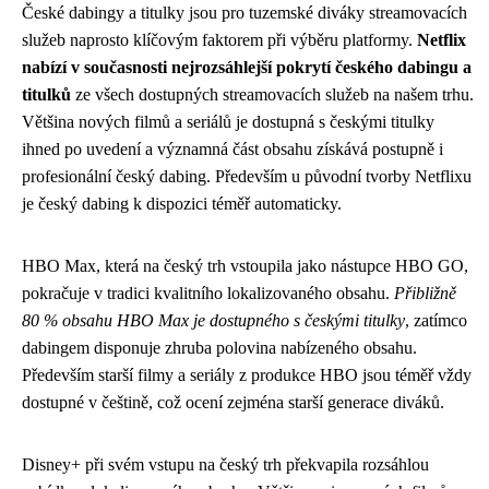
České dabingy a titulky jsou pro tuzemské diváky streamovacích
služeb naprosto klíčovým faktorem při výběru platformy.
Netflix
nabízí v současnosti nejrozsáhlejší pokrytí českého dabingu a
titulků
ze všech dostupných streamovacích služeb na našem trhu.
Většina nových filmů a seriálů je dostupná s českými titulky
ihned po uvedení a významná část obsahu získává postupně i
profesionální český dabing. Především u původní tvorby Netflixu
je český dabing k dispozici téměř automaticky.
HBO Max, která na český trh vstoupila jako nástupce HBO GO,
pokračuje v tradici kvalitního lokalizovaného obsahu.
Přibližně
80 % obsahu HBO Max je dostupného s českými titulky
, zatímco
dabingem disponuje zhruba polovina nabízeného obsahu.
Především starší filmy a seriály z produkce HBO jsou téměř vždy
dostupné v češtině, což ocení zejména starší generace diváků.
Disney+ při svém vstupu na český trh překvapila rozsáhlou