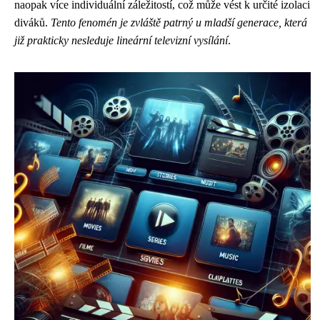
naopak více individuální záležitostí, což může vést k určité izolaci
diváků.
Tento fenomén je zvláště patrný u mladší generace, která
již prakticky nesleduje lineární televizní vysílání
.