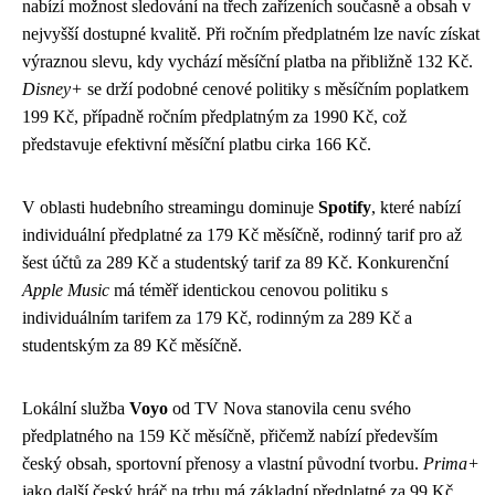
nabízí možnost sledování na třech zařízeních současně a obsah v
nejvyšší dostupné kvalitě. Při ročním předplatném lze navíc získat
výraznou slevu, kdy vychází měsíční platba na přibližně 132 Kč.
Disney+
se drží podobné cenové politiky s měsíčním poplatkem
199 Kč, případně ročním předplatným za 1990 Kč, což
představuje efektivní měsíční platbu cirka 166 Kč.
V oblasti hudebního streamingu dominuje
Spotify
, které nabízí
individuální předplatné za 179 Kč měsíčně, rodinný tarif pro až
šest účtů za 289 Kč a studentský tarif za 89 Kč. Konkurenční
Apple Music
má téměř identickou cenovou politiku s
individuálním tarifem za 179 Kč, rodinným za 289 Kč a
studentským za 89 Kč měsíčně.
Lokální služba
Voyo
od TV Nova stanovila cenu svého
předplatného na 159 Kč měsíčně, přičemž nabízí především
český obsah, sportovní přenosy a vlastní původní tvorbu.
Prima+
jako další český hráč na trhu má základní předplatné za 99 Kč