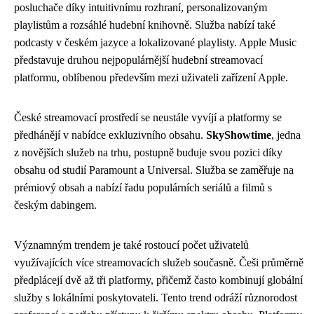
posluchače díky intuitivnímu rozhraní, personalizovaným
playlistům a rozsáhlé hudební knihovně. Služba nabízí také
podcasty v českém jazyce a lokalizované playlisty. Apple Music
představuje druhou nejpopulárnější hudební streamovací
platformu, oblíbenou především mezi uživateli zařízení Apple.
České streamovací prostředí se neustále vyvíjí a platformy se
předhánějí v nabídce exkluzivního obsahu.
SkyShowtime
, jedna
z novějších služeb na trhu, postupně buduje svou pozici díky
obsahu od studií Paramount a Universal. Služba se zaměřuje na
prémiový obsah a nabízí řadu populárních seriálů a filmů s
českým dabingem.
Významným trendem je také rostoucí počet uživatelů
využívajících více streamovacích služeb současně. Češi průměrně
předplácejí dvě až tři platformy, přičemž často kombinují globální
služby s lokálními poskytovateli. Tento trend odráží různorodost