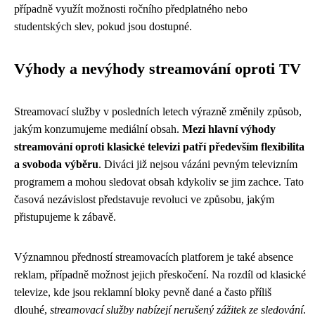
případně využít možnosti ročního předplatného nebo
studentských slev, pokud jsou dostupné.
Výhody a nevýhody streamování oproti TV
Streamovací služby v posledních letech výrazně změnily způsob,
jakým konzumujeme mediální obsah.
Mezi hlavní výhody
streamování oproti klasické televizi patří především flexibilita
a svoboda výběru
. Diváci již nejsou vázáni pevným televizním
programem a mohou sledovat obsah kdykoliv se jim zachce. Tato
časová nezávislost představuje revoluci ve způsobu, jakým
přistupujeme k zábavě.
Významnou předností streamovacích platforem je také absence
reklam, případně možnost jejich přeskočení. Na rozdíl od klasické
televize, kde jsou reklamní bloky pevně dané a často příliš
dlouhé,
streamovací služby nabízejí nerušený zážitek ze sledování
.