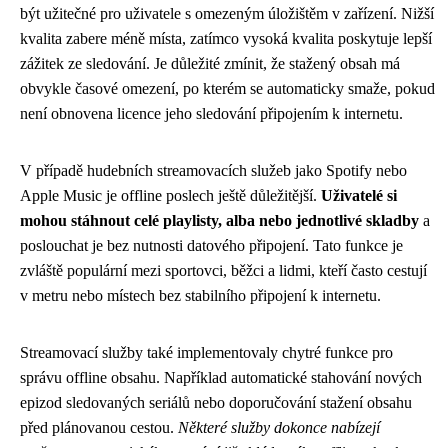
být užitečné pro uživatele s omezeným úložištěm v zařízení. Nižší
kvalita zabere méně místa, zatímco vysoká kvalita poskytuje lepší
zážitek ze sledování. Je důležité zmínit, že stažený obsah má
obvykle časové omezení, po kterém se automaticky smaže, pokud
není obnovena licence jeho sledování připojením k internetu.
V případě hudebních streamovacích služeb jako Spotify nebo
Apple Music je offline poslech ještě důležitější.
Uživatelé si
mohou stáhnout celé playlisty, alba nebo jednotlivé skladby
a
poslouchat je bez nutnosti datového připojení. Tato funkce je
zvláště populární mezi sportovci, běžci a lidmi, kteří často cestují
v metru nebo místech bez stabilního připojení k internetu.
Streamovací služby také implementovaly chytré funkce pro
správu offline obsahu. Například automatické stahování nových
epizod sledovaných seriálů nebo doporučování stažení obsahu
před plánovanou cestou.
Některé služby dokonce nabízejí