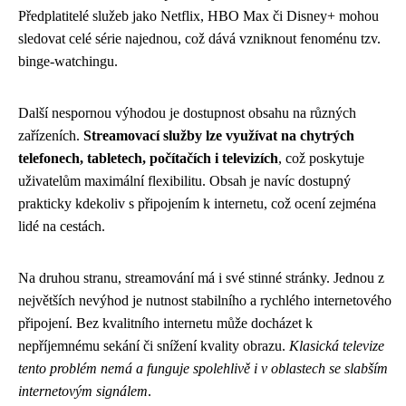
Předplatitelé služeb jako Netflix, HBO Max či Disney+ mohou
sledovat celé série najednou, což dává vzniknout fenoménu tzv.
binge-watchingu.
Další nespornou výhodou je dostupnost obsahu na různých
zařízeních.
Streamovací služby lze využívat na chytrých
telefonech, tabletech, počítačích i televizích
, což poskytuje
uživatelům maximální flexibilitu. Obsah je navíc dostupný
prakticky kdekoliv s připojením k internetu, což ocení zejména
lidé na cestách.
Na druhou stranu, streamování má i své stinné stránky. Jednou z
největších nevýhod je nutnost stabilního a rychlého internetového
připojení. Bez kvalitního internetu může docházet k
nepříjemnému sekání či snížení kvality obrazu.
Klasická televize
tento problém nemá a funguje spolehlivě i v oblastech se slabším
internetovým signálem
.