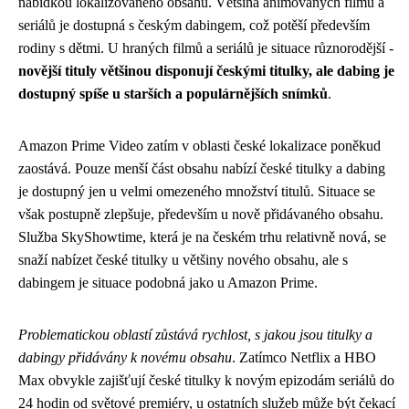
nabídkou lokalizovaného obsahu. Většina animovaných filmů a
seriálů je dostupná s českým dabingem, což potěší především
rodiny s dětmi. U hraných filmů a seriálů je situace různorodější -
novější tituly většinou disponují českými titulky, ale dabing je
dostupný spíše u starších a populárnějších snímků
.
Amazon Prime Video zatím v oblasti české lokalizace poněkud
zaostává. Pouze menší část obsahu nabízí české titulky a dabing
je dostupný jen u velmi omezeného množství titulů. Situace se
však postupně zlepšuje, především u nově přidávaného obsahu.
Služba SkyShowtime, která je na českém trhu relativně nová, se
snaží nabízet české titulky u většiny nového obsahu, ale s
dabingem je situace podobná jako u Amazon Prime.
Problematickou oblastí zůstává rychlost, s jakou jsou titulky a
dabingy přidávány k novému obsahu
. Zatímco Netflix a HBO
Max obvykle zajišťují české titulky k novým epizodám seriálů do
24 hodin od světové premiéry, u ostatních služeb může být čekací