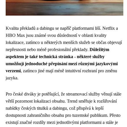
Kvalita překladů a dabingu se napříč platformami liší. Netflix a
HBO Max jsou známé svou důsledností v oblasti kvality
lokalizace, zatímco u některých menších služeb se občas objevují
nepřesnosti nebo méně profesionální překlady.
Důležitým
aspektem je také technická stránka - některé služby
umožňují jednoduché přepínání mezi různými jazykovými
verzemi
, zatímco jiné mají méně intuitivní rozhraní pro změnu
jazyka.
Pro české diváky je potěšující, že streamovací služby věnují stále
větší pozornost lokalizaci obsahu. Trend směřuje k rozšiřování
nabídky českých titulků a dabingu, což přispívá k lepší
dostupnosti zahraničního obsahu pro tuzemské publikum. Přesto
existují značné rozdíly mezi jednotlivými platformami a stále je