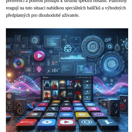
preferencí a potřebu přístupu k širšímu spektru obsahu. Platformy
reagují na tuto situaci nabídkou speciálních balíčků a výhodných
předplatných pro dlouhodobé uživatele.