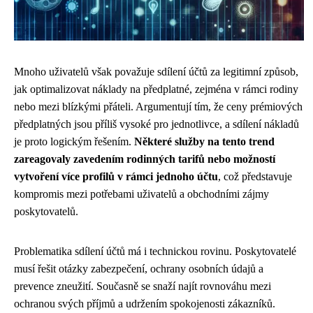
Mnoho uživatelů však považuje sdílení účtů za legitimní způsob,
jak optimalizovat náklady na předplatné, zejména v rámci rodiny
nebo mezi blízkými přáteli. Argumentují tím, že ceny prémiových
předplatných jsou příliš vysoké pro jednotlivce, a sdílení nákladů
je proto logickým řešením.
Některé služby na tento trend
zareagovaly zavedením rodinných tarifů nebo možností
vytvoření více profilů v rámci jednoho účtu
, což představuje
kompromis mezi potřebami uživatelů a obchodními zájmy
poskytovatelů.
Problematika sdílení účtů má i technickou rovinu. Poskytovatelé
musí řešit otázky zabezpečení, ochrany osobních údajů a
prevence zneužití. Současně se snaží najít rovnováhu mezi
ochranou svých příjmů a udržením spokojenosti zákazníků.