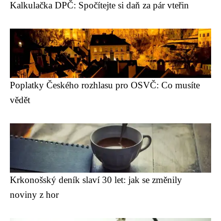
Kalkulačka DPČ: Spočítejte si daň za pár vteřin
Poplatky Českého rozhlasu pro OSVČ: Co musíte
vědět
Krkonošský deník slaví 30 let: jak se změnily
noviny z hor