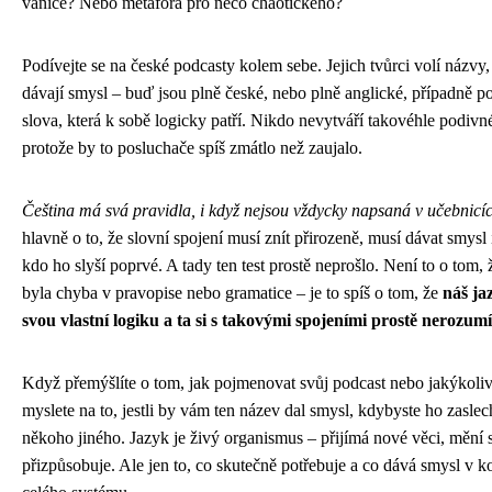
vánice? Nebo metafora pro něco chaotického?
Podívejte se na české podcasty kolem sebe. Jejich tvůrci volí názvy,
dávají smysl – buď jsou plně české, nebo plně anglické, případně po
slova, která k sobě logicky patří. Nikdo nevytváří takovéhle podivn
protože by to posluchače spíš zmátlo než zaujalo.
Čeština má svá pravidla, i když nejsou vždycky napsaná v učebnicí
hlavně o to, že slovní spojení musí znít přirozeně, musí dávat smysl
kdo ho slyší poprvé. A tady ten test prostě neprošlo. Není to o tom, 
byla chyba v pravopise nebo gramatice – je to spíš o tom, že
náš ja
svou vlastní logiku a ta si s takovými spojeními prostě nerozumí
Když přemýšlíte o tom, jak pojmenovat svůj podcast nebo jakýkoliv
myslete na to, jestli by vám ten název dal smysl, kdybyste ho zaslec
někoho jiného. Jazyk je živý organismus – přijímá nové věci, mění 
přizpůsobuje. Ale jen to, co skutečně potřebuje a co dává smysl v k