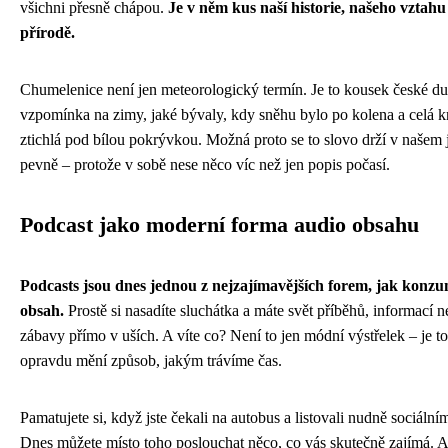
všichni přesně chápou.
Je v něm kus naší historie, našeho vztahu
přírodě.
Chumelenice není jen meteorologický termín. Je to kousek české du
vzpomínka na zimy, jaké bývaly, kdy sněhu bylo po kolena a celá k
ztichlá pod bílou pokrývkou. Možná proto se to slovo drží v našem 
pevně – protože v sobě nese něco víc než jen popis počasí.
Podcast jako moderní forma audio obsahu
Podcasts jsou dnes jednou z nejzajímavějších forem, jak konz
obsah.
Prostě si nasadíte sluchátka a máte svět příběhů, informací 
zábavy přímo v uších. A víte co? Není to jen módní výstřelek – je t
opravdu mění způsob, jakým trávíme čas.
Pamatujete si, když jste čekali na autobus a listovali nudně sociálním
Dnes můžete místo toho poslouchat něco, co vás skutečně zajímá. A