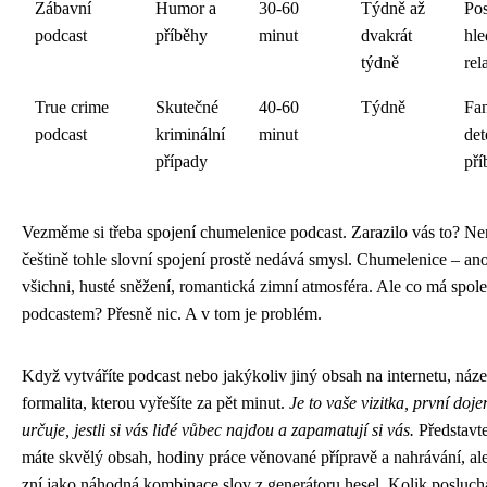
Zábavní
Humor a
30-60
Týdně až
Po
podcast
příběhy
minut
dvakrát
hle
týdně
rel
True crime
Skutečné
40-60
Týdně
Fa
podcast
kriminální
minut
det
případy
pří
Vezměme si třeba spojení chumelenice podcast. Zarazilo vás to? Ne
češtině tohle slovní spojení prostě nedává smysl. Chumelenice – an
všichni, husté sněžení, romantická zimní atmosféra. Ale co má spol
podcastem? Přesně nic. A v tom je problém.
Když vytváříte podcast nebo jakýkoliv jiný obsah na internetu, náze
formalita, kterou vyřešíte za pět minut.
Je to vaše vizitka, první doje
určuje, jestli si vás lidé vůbec najdou a zapamatují si vás.
Představte
máte skvělý obsah, hodiny práce věnované přípravě a nahrávání, al
zní jako náhodná kombinace slov z generátoru hesel. Kolik posluc