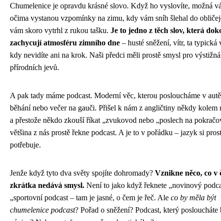
Chumelenice je opravdu krásné slovo. Když ho vyslovíte, možná v
očima vystanou vzpomínky na zimu, kdy vám sníh šlehal do obličeje
vám skoro vytrhl z rukou tašku.
Je to jedno z těch slov, která dok
zachycují atmosféru zimního dne
– husté sněžení, vítr, ta typická 
kdy nevidíte ani na krok. Naši předci měli prostě smysl pro výstižn
přírodních jevů.
A pak tady máme podcast. Moderní věc, kterou posloucháme v autě,
běhání nebo večer na gauči. Přišel k nám z angličtiny někdy kolem
a přestože někdo zkouší říkat „zvukovod nebo „poslech na pokračo
většina z nás prostě řekne podcast. A je to v pořádku – jazyk si pros
potřebuje.
Jenže když tyto dva světy spojíte dohromady?
Vznikne něco, co v 
zkrátka nedává smysl.
Není to jako když řeknete „novinový podc
„sportovní podcast – tam je jasné, o čem je řeč. Ale
co by měla být
chumelenice podcast
? Pořad o sněžení? Podcast, který poslouchát