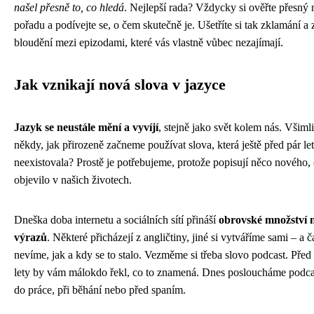
našel přesně to, co hledá
. Nejlepší rada? Vždycky si ověřte přesný
pořadu a podívejte se, o čem skutečně je. Ušetříte si tak zklamání a
bloudění mezi epizodami, které vás vlastně vůbec nezajímají.
Jak vznikají nová slova v jazyce
Jazyk se neustále mění a vyvíjí
, stejně jako svět kolem nás. Všimli 
někdy, jak přirozeně začneme používat slova, která ještě před pár le
neexistovala? Prostě je potřebujeme, protože popisují něco nového, 
objevilo v našich životech.
Dneška doba internetu a sociálních sítí přináší
obrovské množství 
výrazů
. Některé přicházejí z angličtiny, jiné si vytváříme sami – a č
nevíme, jak a kdy se to stalo. Vezměme si třeba slovo podcast. Před 
lety by vám málokdo řekl, co to znamená. Dnes posloucháme podca
do práce, při běhání nebo před spaním.