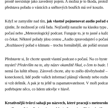
prostě neexistuje jako zavedený pojem. A možná je to škoda, protož
představa pořadu o vánicích a sněhových bouřích má své kouzlo.
Když se zamyslíte nad tím,
jak vlastně pojmenovat audio pořad o
zjistíte, že možností je celá řada. Nejčastěji narazíte na klasiku typu
počasí nebo „Meteorologický podcast. Funguje to, je to jasné a kaž
co čekat. Některé pořady jdou cestou „Audio zpravodajství o počas
„Rozhlasový pořad o klimatu – trochu formálnější, ale pořád srozum
Představte si, že chcete spustit vlastní podcast o počasí. Na co byste
myslet?
Především na to, aby název okamžitě říkal, o čem to bude
.
nemá čas luštit rébusy. Zároveň chcete, aby to znělo důvěryhodně –
koneckonců, lidé podle vašich informací plánují víkendy nebo rozhod
si vzít deštník. A pak je tu ještě ta zapamatovatelnost. V moři podca
potřebujete něco, co lidem utkvěje v hlavě.
Kreativnější tvůrci sahají po názvech, které pracují s meteorol