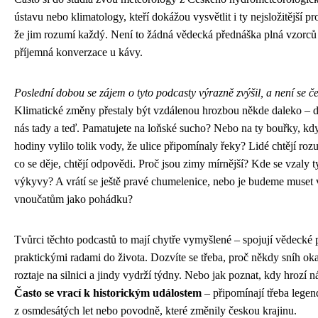
ústavu nebo klimatology, kteří dokážou vysvětlit i ty nejsložitější pr
že jim rozumí každý. Není to žádná vědecká přednáška plná vzorců 
příjemná konverzace u kávy.
Poslední dobou se zájem o tyto podcasty výrazně zvýšil, a není se č
Klimatické změny přestaly být vzdálenou hrozbou někde daleko – d
nás tady a teď. Pamatujete na loňské sucho? Nebo na ty bouřky, kdy
hodiny vylilo tolik vody, že ulice připomínaly řeky? Lidé chtějí ro
co se děje, chtějí odpovědi. Proč jsou zimy mírnější? Kde se vzaly 
výkyvy? A vrátí se ještě pravé chumelenice, nebo je budeme muset 
vnoučatům jako pohádku?
Tvůrci těchto podcastů to mají chytře vymyšlené – spojují vědecké 
praktickými radami do života. Dozvíte se třeba, proč někdy sníh ok
roztaje na silnici a jindy vydrží týdny. Nebo jak poznat, kdy hrozí 
Často se vrací k historickým událostem
– připomínají třeba legen
z osmdesátých let nebo povodně, které změnily českou krajinu.