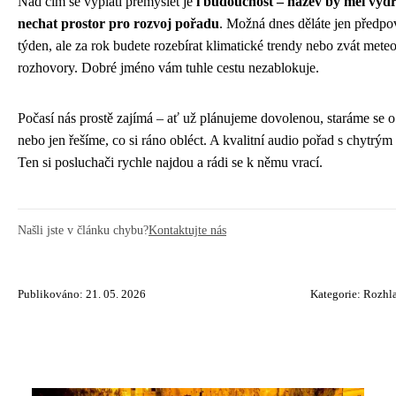
Nad čím se vyplatí přemýšlet je
i budoucnost – název by měl vydr
nechat prostor pro rozvoj pořadu
. Možná dnes děláte jen předp
týden, ale za rok budete rozebírat klimatické trendy nebo zvát mete
rozhovory. Dobré jméno vám tuhle cestu nezablokuje.
Počasí nás prostě zajímá – ať už plánujeme dovolenou, staráme se o
nebo jen řešíme, co si ráno obléct. A kvalitní audio pořad s chytrý
Ten si posluchači rychle najdou a rádi se k němu vrací.
Našli jste v článku chybu?
Kontaktujte nás
Publikováno: 21. 05. 2026
Kategorie:
Rozhla