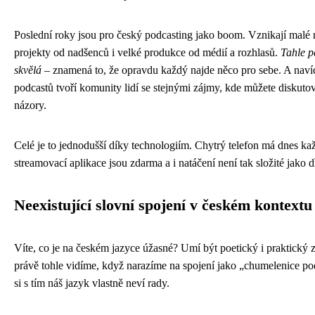
Poslední roky jsou pro český podcasting jako boom. Vznikají malé 
projekty od nadšenců i velké produkce od médií a rozhlasů.
Tahle pe
skvělá
– znamená to, že opravdu každý najde něco pro sebe. A naví
podcastů tvoří komunity lidí se stejnými zájmy, kde můžete diskutova
názory.
Celé je to jednodušší díky technologiím. Chytrý telefon má dnes ka
streamovací aplikace jsou zdarma a i natáčení není tak složité jako d
Neexistující slovní spojení v českém kontextu
Víte, co je na českém jazyce úžasné? Umí být poetický i praktický 
právě tohle vidíme, když narazíme na spojení jako „chumelenice po
si s tím náš jazyk vlastně neví rady.