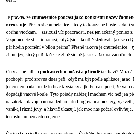
dešti.
Je pravda, že
chumelenice podcast jako konkrétní název žádné
neexistuje
. Přesto si chumelenice – tedy to kouzelné husté padání s
obřími vločkami – zaslouží víc pozornosti, než jen zběžný pohled z
Vzpomenete si na tu radost, když jste jako dítě sledovali, jak se celý
pár hodin promění v bílou peřinu? Přesně taková je chumelenice – 
zimní jev, který patří k české zimě stejně jako svařák na vánočních t
Co vlastně lidi na
podcastech o počasí a přírodě
tak baví? Možná j
pochopit, proč zrovna dnes prší, když má být podle aplikace jasno.
jeden den padají malé ledové krystalky a jindy máte pocit, že vám n
dopadají vatové koule. Tyto pořady nabízejí mnohem víc než jen p
na zítřek – dávají nám nahlédnout do fungování atmosféry, vysvětluj
vznikají různé jevy, a hlavně ukazují, jak moc nás počasí ovlivňuje, 
to často ani neuvědomujeme.
Často si do studia zvou meteorology z Českého hydrometeorologic