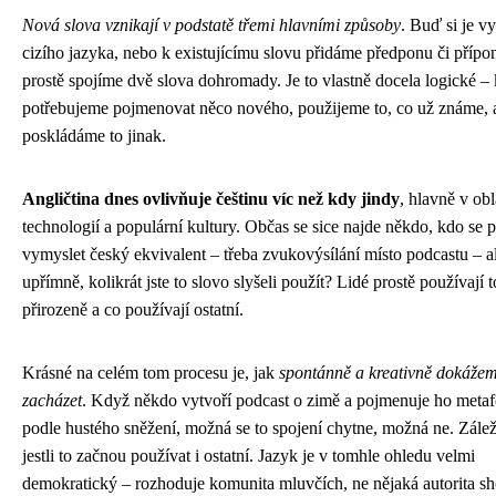
Nová slova vznikají v podstatě třemi hlavními způsoby
. Buď si je v
cizího jazyka, nebo k existujícímu slovu přidáme předponu či přípo
prostě spojíme dvě slova dohromady. Je to vlastně docela logické –
potřebujeme pojmenovat něco nového, použijeme to, co už známe, 
poskládáme to jinak.
Angličtina dnes ovlivňuje češtinu víc než kdy jindy
, hlavně v obl
technologií a populární kultury. Občas se sice najde někdo, kdo se 
vymyslet český ekvivalent – třeba zvukovýsílání místo podcastu – a
upřímně, kolikrát jste to slovo slyšeli použít? Lidé prostě používají t
přirozeně a co používají ostatní.
Krásné na celém tom procesu je, jak
spontánně a kreativně dokážem
zacházet
. Když někdo vytvoří podcast o zimě a pojmenuje ho metaf
podle hustého sněžení, možná se to spojení chytne, možná ne. Zálež
jestli to začnou používat i ostatní. Jazyk je v tomhle ohledu velmi
demokratický – rozhoduje komunita mluvčích, ne nějaká autorita sh