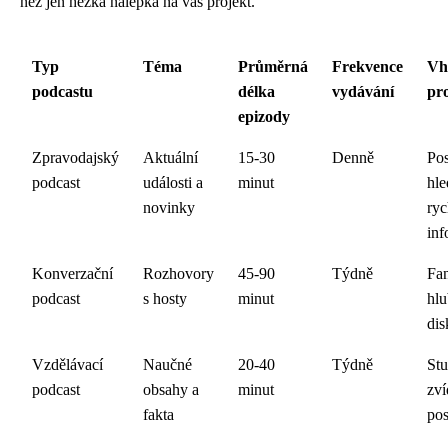
než jen hezká nálepka na váš projekt.
Typ
Téma
Průměrná
Frekvence
Vh
podcastu
délka
vydávání
pr
epizody
Zpravodajský
Aktuální
15-30
Denně
Po
podcast
události a
minut
hle
novinky
ryc
inf
Konverzační
Rozhovory
45-90
Týdně
Fa
podcast
s hosty
minut
hlu
dis
Vzdělávací
Naučné
20-40
Týdně
Stu
podcast
obsahy a
minut
zví
fakta
pos