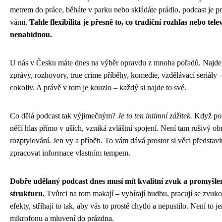
metrem do práce, běháte v parku nebo skládáte prádlo, podcast je pr
vámi.
Tahle flexibilita je přesně to, co tradiční rozhlas nebo tele
nenabídnou.
U nás v Česku máte dnes na výběr opravdu z mnoha pořadů. Najde
zprávy, rozhovory, true crime příběhy, komedie, vzdělávací seriály 
cokoliv. A právě v tom je kouzlo – každý si najde to své.
Co dělá podcast tak výjimečným?
Je to ten intimní zážitek.
Když pos
něčí hlas přímo v uších, vzniká zvláštní spojení. Není tam rušivý ob
rozptylování. Jen vy a příběh. To vám dává prostor si věci představ
zpracovat informace vlastním tempem.
Dobře udělaný podcast dnes musí mít kvalitní zvuk a promyšl
strukturu.
Tvůrci na tom makají – vybírají hudbu, pracují se zvuk
efekty, stříhají to tak, aby vás to prostě chytlo a nepustilo. Není to j
mikrofonu a mluvení do prázdna.