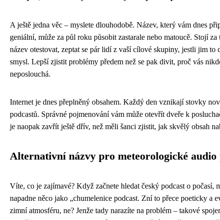
A ještě jedna věc – myslete dlouhodobě. Název, který vám dnes při
geniální, může za půl roku působit zastarale nebo matoucě. Stojí za t
název otestovat, zeptat se pár lidí z vaší cílové skupiny, jestli jim to
smysl. Lepší zjistit problémy předem než se pak divit, proč vás nikd
neposlouchá.
Internet je dnes přeplněný obsahem. Každý den vznikají stovky no
podcastů. Správné pojmenování vám může otevřít dveře k posluch
je naopak zavřít ještě dřív, než měli šanci zjistit, jak skvělý obsah na
Alternativní názvy pro meteorologické audio
Víte, co je zajímavé? Když začnete hledat český podcast o počasí,
napadne něco jako „chumelenice podcast. Zní to přece poeticky a e
zimní atmosféru, ne? Jenže tady narazíte na problém – takové spojen