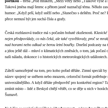
poetikou
– třeba „Pod mrakem, „Mezi větry nebo „Tlakové výše a 
Taková jména mají šmrnc a přitom jasně naznačují téma. Někdo zas
humor: „Když prší, když sněží nebo „Slunečno s deštěm. Proč ne? 
přece nemusí být jen suchá čísla a grafy.
Česká rozhlasová tradice má s počasím bohaté zkušenosti.
Klasické
nejen předpovídaly, co nás čeká, ale také vysvětlovaly, proč se mr
nad horami nebo odkud se berou letní bouřky
. Dnešní podcasty na 
a jdou ještě dál – mluví o klimatických změnách, o tom, jak počasí 
naši náladu, dokonce i o historických meteorologických událostech.
Záleží samozřejmě na tom, pro koho pořad děláte. Zimní speciál by
název spojený se sněhem nebo mrazem, celoroční formát potřebuje
univerzálnějšího. A když děláte předpověď pro konkrétní region? T
zmínit místo – lidé z Beskyd chtějí vědět, co se děje u nich v horách
Šumavě.