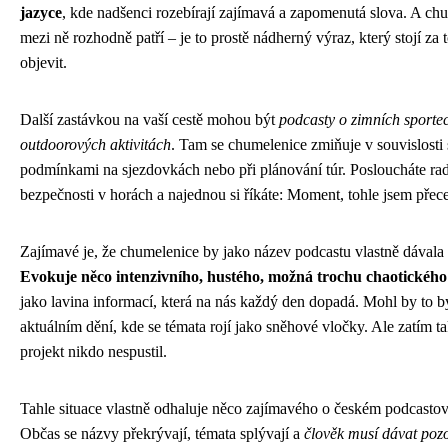
jazyce
, kde nadšenci rozebírají zajímavá a zapomenutá slova. A ch
mezi ně rozhodně patří – je to prostě nádherný výraz, který stojí za
objevit.
Další zastávkou na vaší cestě mohou být
podcasty o zimních sporte
outdoorových aktivitách
. Tam se chumelenice zmiňuje v souvislosti 
podmínkami na sjezdovkách nebo při plánování túr. Posloucháte ra
bezpečnosti v horách a najednou si říkáte: Moment, tohle jsem přec
Zajímavé je, že chumelenice by jako název podcastu vlastně dávala
Evokuje něco intenzivního, hustého, možná trochu chaotického
jako lavina informací, která na nás každý den dopadá. Mohl by to b
aktuálním dění, kde se témata rojí jako sněhové vločky. Ale zatím t
projekt nikdo nespustil.
Tahle situace vlastně odhaluje něco zajímavého o českém podcasto
Občas se názvy překrývají, témata splývají a
člověk musí dávat pozo