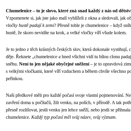
Chumelenice – to je slovo, které zná snad každý z nás od dětství
Vzpomenete si, jak jste jako malí vyhlíželi z okna a sledovali, jak
ob
vločky hustě padají k zemi
? Přesně tohle je chumelenice – když sníh
hustě, že skoro nevidíte na krok, a velké vločky víří všude kolem.
Je to jedno z těch krásných českých slov, která dokonale vystihují, 
děje. Řeknete „chumelenice a hned všichni vidí tu bílou clonu padaj
sněhu.
Není to jen nějaké obyčejné sněžení
– je to opravdová zim
s velkými vločkami, které víří vzduchem a během chvíle všechno po
peřinkou.
Naši předkové měli pro každé počasí svoje vlastní pojmenování. Ne
zavření doma u počítačů, žili venku, na polích, v přírodě. A tak potř
přesně rozlišovat, jestli venku jen lehce sněží, nebo jestli se přihnal
chumelenice.
Každý typ počasí měl svůj název, svůj význam.