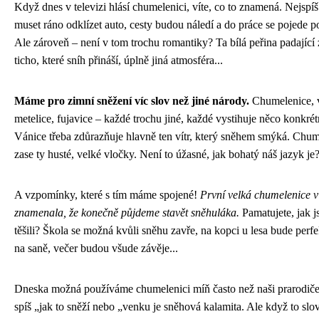
Když dnes v televizi hlásí chumelenici, víte, co to znamená. Nejspí
muset ráno odklízet auto, cesty budou náledí a do práce se pojede p
Ale zároveň – není v tom trochu romantiky? Ta bílá peřina padající 
ticho, které sníh přináší, úplně jiná atmosféra...
Máme pro zimní sněžení víc slov než jiné národy.
Chumelenice, v
metelice, fujavice – každé trochu jiné, každé vystihuje něco konkrét
Vánice třeba zdůrazňuje hlavně ten vítr, který sněhem smýká. Chum
zase ty husté, velké vločky. Není to úžasné, jak bohatý náš jazyk je
A vzpomínky, které s tím máme spojené!
První velká chumelenice v
znamenala, že konečně půjdeme stavět sněhuláka.
Pamatujete, jak js
těšili? Škola se možná kvůli sněhu zavře, na kopci u lesa bude perfe
na saně, večer budou všude závěje...
Dneska možná používáme chumelenici míň často než naši prarodič
spíš „jak to sněží nebo „venku je sněhová kalamita. Ale když to slo