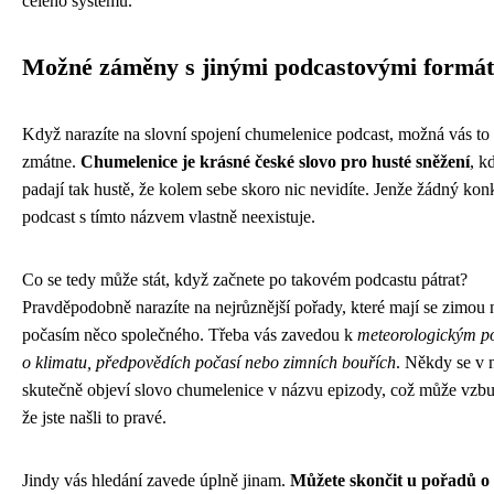
celého systému.
Možné záměny s jinými podcastovými formá
Když narazíte na slovní spojení chumelenice podcast, možná vás to
zmátne.
Chumelenice je krásné české slovo pro husté sněžení
, k
padají tak hustě, že kolem sebe skoro nic nevidíte. Jenže žádný kon
podcast s tímto názvem vlastně neexistuje.
Co se tedy může stát, když začnete po takovém podcastu pátrat?
Pravděpodobně narazíte na nejrůznější pořady, které mají se zimou
počasím něco společného. Třeba vás zavedou k
meteorologickým p
o klimatu, předpovědích počasí nebo zimních bouřích
. Někdy se v 
skutečně objeví slovo chumelenice v názvu epizody, což může vzbu
že jste našli to pravé.
Jindy vás hledání zavede úplně jinam.
Můžete skončit u pořadů o