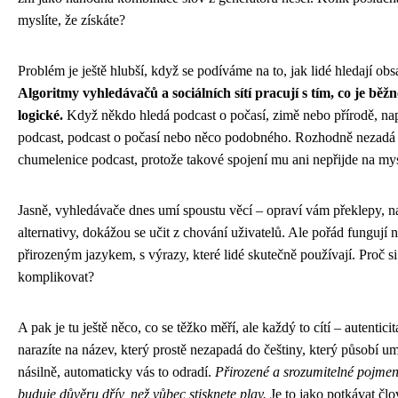
myslíte, že získáte?
Problém je ještě hlubší, když se podíváme na to, jak lidé hledají obs
Algoritmy vyhledávačů a sociálních sítí pracují s tím, co je běž
logické.
Když někdo hledá podcast o počasí, zimě nebo přírodě, na
podcast, podcast o počasí nebo něco podobného. Rozhodně nezadá
chumelenice podcast, protože takové spojení mu ani nepřijde na mys
Jasně, vyhledávače dnes umí spoustu věcí – opraví vám překlepy, 
alternativy, dokážou se učit z chování uživatelů. Ale pořád fungují n
přirozeným jazykem, s výrazy, které lidé skutečně používají. Proč si
komplikovat?
A pak je tu ještě něco, co se těžko měří, ale každý to cítí – autentici
narazíte na název, který prostě nezapadá do češtiny, který působí u
násilně, automaticky vás to odradí.
Přirozené a srozumitelné pojme
buduje důvěru dřív, než vůbec stisknete play.
Je to jako potkávat člo