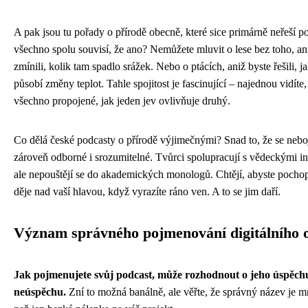
A pak jsou tu pořady o přírodě obecně, které sice primárně neřeší po
všechno spolu souvisí, že ano? Nemůžete mluvit o lese bez toho, an
zmínili, kolik tam spadlo srážek. Nebo o ptácích, aniž byste řešili, j
působí změny teplot. Tahle spojitost je fascinující – najednou vidíte, 
všechno propojené, jak jeden jev ovlivňuje druhý.
Co dělá české podcasty o přírodě výjimečnými? Snad to, že se neboj
zároveň odborné i srozumitelné. Tvůrci spolupracují s vědeckými in
ale nepouštějí se do akademických monologů. Chtějí, abyste pochopi
děje nad vaší hlavou, když vyrazíte ráno ven. A to se jim daří.
Význam správného pojmenování digitálního 
Jak pojmenujete svůj podcast, může rozhodnout o jeho úspěch
neúspěchu.
Zní to možná banálně, ale věřte, že správný název je 