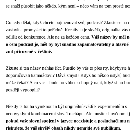
se snaží působit jako někdo, kým není – něco vám na tom prostě ne
Co tedy dělat, když chcete pojmenovat svůj podcast? Zkuste se na c
zastavit a promyslet to pořádně. Kreativita je skvělá, originalita vás
odlišit od konkurence. Ale ne za každou cenu.
Váš název by měl n
o čem podcast je, měl by být snadno zapamatovatelný a hlavně 
znít přirozeně v češtině.
Zkuste si ten název nahlas říct. Pustilo by vás to přes rty, kdybyste 
doporučovali kamarádovi? Dává smysl? Když ho někdo uslyší, bude
může čekat? A co víc – bude ho vůbec schopný najít, když si ho bud
později vygooglit?
Někdy ta touha vyniknout a být originální svádí k experimentům s
neobvyklými kombinacemi slov. To chápu. Ale musíte si uvědomit 
pokud vaše slovní spojení v jazyce neexistuje a posluchači mu 
riskujete, že váš skvělý obsah nikdy nenajde své publikum.