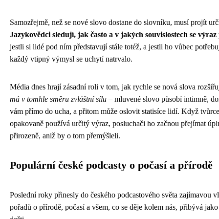
Samozřejmě, než se nové slovo dostane do slovníku, musí projít urč
Jazykovědci sledují, jak často a v jakých souvislostech se výraz
jestli si lidé pod ním představují stále totéž, a jestli ho vůbec potře
každý vtipný výmysl se uchytí natrvalo.
Média dnes hrají zásadní roli v tom, jak rychle se nová slova rozšiřu
má v tomhle směru zvláštní sílu
– mluvené slovo působí intimně, do
vám přímo do ucha, a přitom může oslovit statisíce lidí. Když tvůrc
opakovaně používá určitý výraz, posluchači ho začnou přejímat úpl
přirozeně, aniž by o tom přemýšleli.
Populární české podcasty o počasí a přírodě
Poslední roky přinesly do českého podcastového světa zajímavou v
pořadů o přírodě, počasí a všem, co se děje kolem nás, přibývá jak