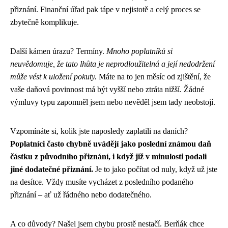
přiznání. Finanční úřad pak tápe v nejistotě a celý proces se
zbytečně komplikuje.
Další kámen úrazu? Termíny.
Mnoho poplatníků si
neuvědomuje, že tato lhůta je neprodloužitelná a její nedodržení
může vést k uložení pokuty.
Máte na to jen měsíc od zjištění, že
vaše daňová povinnost má být vyšší nebo ztráta nižší. Žádné
výmluvy typu zapomněl jsem nebo nevěděl jsem tady neobstojí.
Vzpomínáte si, kolik jste naposledy zaplatili na daních?
Poplatníci často chybně uvádějí jako poslední známou daň
částku z původního přiznání, i když již v minulosti podali
jiné dodatečné přiznání.
Je to jako počítat od nuly, když už jste
na desítce. Vždy musíte vycházet z posledního podaného
přiznání – ať už řádného nebo dodatečného.
A co důvody? Našel jsem chybu prostě nestačí. Berňák chce