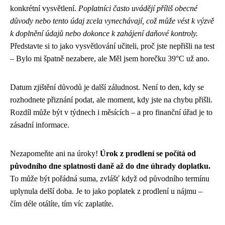
konkrétní vysvětlení.
Poplatníci často uvádějí příliš obecné
důvody nebo tento údaj zcela vynechávají, což může vést k výzvě
k doplnění údajů nebo dokonce k zahájení daňové kontroly.
Představte si to jako vysvětlování učiteli, proč jste nepřišli na test
– Bylo mi špatně nezabere, ale Měl jsem horečku 39°C už ano.
Datum zjištění důvodů je další záludnost. Není to den, kdy se
rozhodnete přiznání podat, ale moment, kdy jste na chybu přišli.
Rozdíl může být v týdnech i měsících – a pro finanční úřad je to
zásadní informace.
Nezapomeňte ani na úroky!
Úrok z prodlení se počítá od
původního dne splatnosti daně až do dne úhrady doplatku.
To může být pořádná suma, zvlášť když od původního termínu
uplynula delší doba. Je to jako poplatek z prodlení u nájmu –
čím déle otálíte, tím víc zaplatíte.