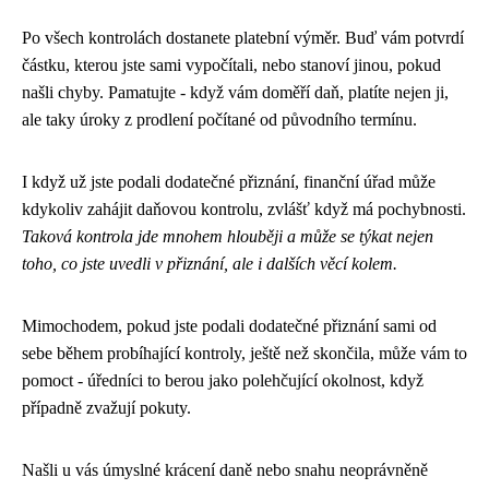
Po všech kontrolách dostanete platební výměr. Buď vám potvrdí
částku, kterou jste sami vypočítali, nebo stanoví jinou, pokud
našli chyby. Pamatujte - když vám doměří daň, platíte nejen ji,
ale taky úroky z prodlení počítané od původního termínu.
I když už jste podali dodatečné přiznání, finanční úřad může
kdykoliv zahájit daňovou kontrolu, zvlášť když má pochybnosti.
Taková kontrola jde mnohem hlouběji a může se týkat nejen
toho, co jste uvedli v přiznání, ale i dalších věcí kolem.
Mimochodem, pokud jste podali dodatečné přiznání sami od
sebe během probíhající kontroly, ještě než skončila, může vám to
pomoct - úředníci to berou jako polehčující okolnost, když
případně zvažují pokuty.
Našli u vás úmyslné krácení daně nebo snahu neoprávněně