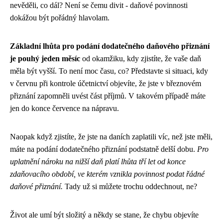
nevěděli, co dál? Není se čemu divit - daňové povinnosti
dokážou být pořádný hlavolam.
Základní lhůta pro podání dodatečného daňového přiznání
je pouhý jeden měsíc
od okamžiku, kdy zjistíte, že vaše daň
měla být vyšší. To není moc času, co? Představte si situaci, kdy
v červnu při kontrole účetnictví objevíte, že jste v březnovém
přiznání zapomněli uvést část příjmů. V takovém případě máte
jen do konce července na nápravu.
Naopak když zjistíte, že jste na daních zaplatili víc, než jste měli,
máte na podání dodatečného přiznání podstatně delší dobu.
Pro
uplatnění nároku na nižší daň platí lhůta tří let od konce
zdaňovacího období, ve kterém vznikla povinnost podat řádné
daňové přiznání.
Tady už si můžete trochu oddechnout, ne?
Život ale umí být složitý a někdy se stane, že chybu objevíte