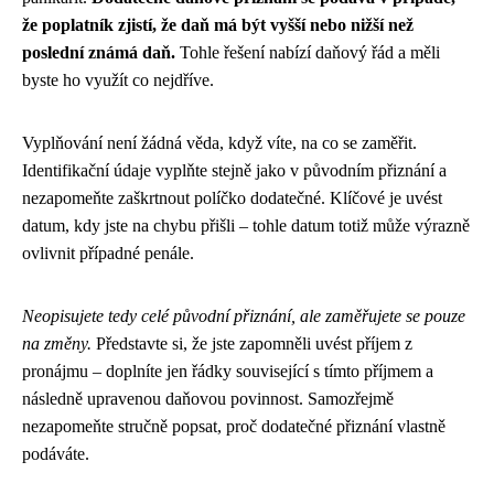
že poplatník zjistí, že daň má být vyšší nebo nižší než
poslední známá daň.
Tohle řešení nabízí daňový řád a měli
byste ho využít co nejdříve.
Vyplňování není žádná věda, když víte, na co se zaměřit.
Identifikační údaje vyplňte stejně jako v původním přiznání a
nezapomeňte zaškrtnout políčko dodatečné. Klíčové je uvést
datum, kdy jste na chybu přišli – tohle datum totiž může výrazně
ovlivnit případné penále.
Neopisujete tedy celé původní přiznání, ale zaměřujete se pouze
na změny.
Představte si, že jste zapomněli uvést příjem z
pronájmu – doplníte jen řádky související s tímto příjmem a
následně upravenou daňovou povinnost. Samozřejmě
nezapomeňte stručně popsat, proč dodatečné přiznání vlastně
podáváte.