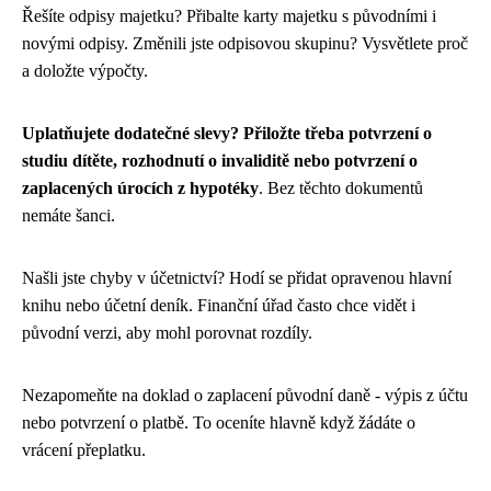
Řešíte odpisy majetku? Přibalte karty majetku s původními i
novými odpisy. Změnili jste odpisovou skupinu? Vysvětlete proč
a doložte výpočty.
Uplatňujete dodatečné slevy? Přiložte třeba potvrzení o
studiu dítěte, rozhodnutí o invaliditě nebo potvrzení o
zaplacených úrocích z hypotéky
. Bez těchto dokumentů
nemáte šanci.
Našli jste chyby v účetnictví? Hodí se přidat opravenou hlavní
knihu nebo účetní deník. Finanční úřad často chce vidět i
původní verzi, aby mohl porovnat rozdíly.
Nezapomeňte na doklad o zaplacení původní daně - výpis z účtu
nebo potvrzení o platbě. To oceníte hlavně když žádáte o
vrácení přeplatku.