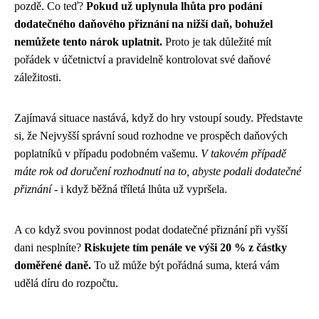
pozdě. Co teď?
Pokud už uplynula lhůta pro podání
dodatečného daňového přiznání na nižší daň, bohužel
nemůžete tento nárok uplatnit.
Proto je tak důležité mít
pořádek v účetnictví a pravidelně kontrolovat své daňové
záležitosti.
Zajímavá situace nastává, když do hry vstoupí soudy. Představte
si, že Nejvyšší správní soud rozhodne ve prospěch daňových
poplatníků v případu podobném vašemu.
V takovém případě
máte rok od doručení rozhodnutí na to, abyste podali dodatečné
přiznání
- i když běžná tříletá lhůta už vypršela.
A co když svou povinnost podat dodatečné přiznání při vyšší
dani nesplníte?
Riskujete tím penále ve výši 20 % z částky
doměřené daně.
To už může být pořádná suma, která vám
udělá díru do rozpočtu.