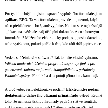
Pro ty, kdo chtějí mít jistotu správně vyplněného formuláře, je tu
aplikace EPO
. Ta vás formulářem provede a upozorní, když
něco přehlédnete nebo špatně vyplníte. Není to sice nejkrásnější
aplikace na světě, ale svůj účel plní dokonale. A co s hotovým
formulářem? Můžete ho elektronicky podepsat, poslat datovkou,
nebo vytisknout, pokud patříte k těm, kdo rádi drží papír v ruce.
Vedete si účetnictví v softwaru? Tak to máte vlastně vyhráno.
Většina moderních účetních programů disponuje funkcí pro
generování souboru ve formátu kompatibilním s požadavky
Finanční správy
. Pár kliků a data putují přímo tam, kam mají.
A proč vůbec řešit elektronické podání?
Elektronické podání
dodatečného daňového přiznání přináší řadu výhod
. Kromě
toho, že nemusíte tisknout hromady papírů a stát ve frontách,
získáte navíc měsíc času navíc! Zatímco papírové přiznání