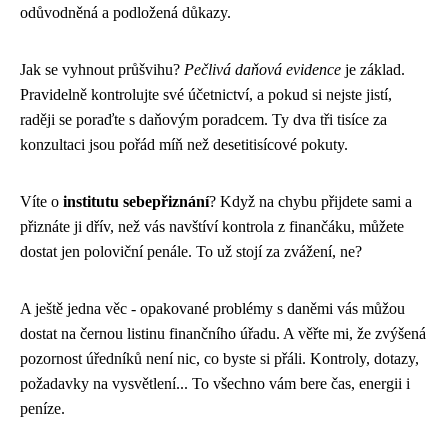
odůvodněná a podložená důkazy.
Jak se vyhnout průšvihu?
Pečlivá daňová evidence
je základ.
Pravidelně kontrolujte své účetnictví, a pokud si nejste jistí,
raději se poraďte s daňovým poradcem. Ty dva tři tisíce za
konzultaci jsou pořád míň než desetitisícové pokuty.
Víte o
institutu sebepřiznání
? Když na chybu přijdete sami a
přiznáte ji dřív, než vás navštíví kontrola z finančáku, můžete
dostat jen poloviční penále. To už stojí za zvážení, ne?
A ještě jedna věc - opakované problémy s daněmi vás můžou
dostat na černou listinu finančního úřadu. A věřte mi, že zvýšená
pozornost úředníků není nic, co byste si přáli. Kontroly, dotazy,
požadavky na vysvětlení... To všechno vám bere čas, energii i
peníze.