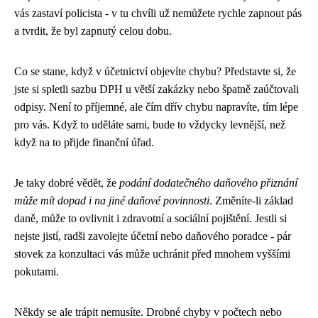
vás zastaví policista - v tu chvíli už nemůžete rychle zapnout pás
a tvrdit, že byl zapnutý celou dobu.
Co se stane, když v účetnictví objevíte chybu? Představte si, že
jste si spletli sazbu DPH u větší zakázky nebo špatně zaúčtovali
odpisy. Není to příjemné, ale čím dřív chybu napravíte, tím lépe
pro vás. Když to uděláte sami, bude to vždycky levnější, než
když na to přijde finanční úřad.
Je taky dobré vědět, že
podání dodatečného daňového přiznání
může mít dopad i na jiné daňové povinnosti
. Změníte-li základ
daně, může to ovlivnit i zdravotní a sociální pojištění. Jestli si
nejste jistí, radši zavolejte účetní nebo daňového poradce - pár
stovek za konzultaci vás může uchránit před mnohem vyššími
pokutami.
Někdy se ale trápit nemusíte. Drobné chyby v počtech nebo