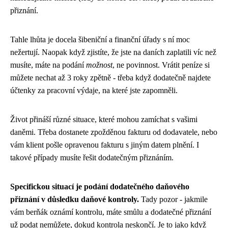
přiznání.
Tahle lhůta je docela šibeniční a finanční úřady s ní moc
nežertují. Naopak když zjistíte, že jste na daních zaplatili víc než
musíte, máte na podání
možnost
, ne povinnost. Vrátit peníze si
můžete nechat až 3 roky zpětně - třeba když dodatečně najdete
účtenky za pracovní výdaje, na které jste zapomněli.
Život přináší různé situace, které mohou zamíchat s vašimi
daněmi. Třeba dostanete zpožděnou fakturu od dodavatele, nebo
vám klient pošle opravenou fakturu s jiným datem plnění. I
takové případy musíte řešit dodatečným přiznáním.
Specifickou situací je podání dodatečného daňového
přiznání v důsledku daňové kontroly.
Tady pozor - jakmile
vám berňák oznámí kontrolu, máte smůlu a dodatečné přiznání
už podat nemůžete, dokud kontrola neskončí. Je to jako když