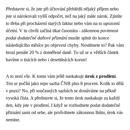
Představte si, že jste při účtování přehlédli nějaký příjem nebo
jste si nárokovali vyšší odpočet, než na jaký máte nárok. Zjistíte
to třeba při procházení starých faktur nebo vám na to upozorní
účetní. V tu chvíli začíná tikat časomíra -
zákonnou povinnost
podat dodatečné daňové přiznání
musíte splnit do konce
následujícího měsíce po objevení chyby. Nestihnete to? Pak vám
hrozí penále 20 % z doměřené daně. To už se u větších částek
bavíme o tisících nebo i desetitisících korun!
A to není vše. K tomu vám ještě naskakuje
úrok z prodlení
.
Ten se počítá jako repo sazba ČNB plus 8 procent. Kolik to dělá
v praxi? No, při současných sazbách se dostáváme na pěkně
vysoká čísla. A představte si, že tento úrok naskakuje za každý
den, kdy jste v prodlení. I když se rozhodnete podat dodatečné
přiznání sami od sebe, ale prošvihnete zákonnou lhůtu, úrok vás
nemine.