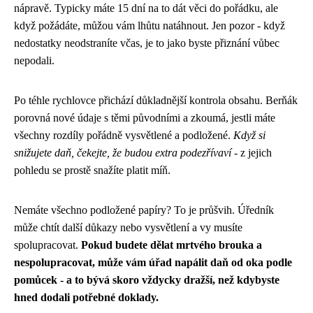
nápravě. Typicky máte 15 dní na to dát věci do pořádku, ale
když požádáte, můžou vám lhůtu natáhnout. Jen pozor - když
nedostatky neodstraníte včas, je to jako byste přiznání vůbec
nepodali.
Po téhle rychlovce přichází důkladnější kontrola obsahu. Berňák
porovná nové údaje s těmi původními a zkoumá, jestli máte
všechny rozdíly pořádně vysvětlené a podložené.
Když si
snižujete daň, čekejte, že budou extra podezřívaví
- z jejich
pohledu se prostě snažíte platit míň.
Nemáte všechno podložené papíry? To je průšvih. Úředník
může chtít další důkazy nebo vysvětlení a vy musíte
spolupracovat.
Pokud budete dělat mrtvého brouka a
nespolupracovat, může vám úřad napálit daň od oka podle
pomůcek - a to bývá skoro vždycky dražší, než kdybyste
hned dodali potřebné doklady.