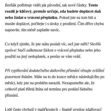
Berňák potřebuje vidět jak původní, tak nové částky.
Tento
rozdíl je klíčový, protože určuje, zda budete doplácet daň
nebo žádat o vrácení přeplatku.
Pokud jste na tom biti a
musíte doplácet, počítejte i s úroky z prodlení. Čím dříve chybu
napravíte, tím méně zaplatíte navíc.
Co když zjistíte, že jste státu poslali víc, než jste měli? Skvělá
zpráva! Stačí zaškrtnout žádost o vrácení přeplatku nebo jeho
použití na jiný nedoplatek, a peníze se vám vrátí.
Při vyplňování dodatečného daňového přiznání věnujte zvláštní
pozornost lhůtám.
Máte na to do konce měsíce následujícího po
měsíci, kdy jste na problém narazili. Nezapomeňte ale, že
celkově platí tříletá lhůta od termínu pro podání řádného
přiznání.
Lidé často chybují v maličkostech – špatně uvedou zdaňovací