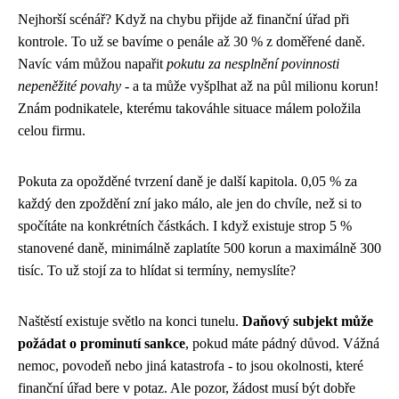
Nejhorší scénář? Když na chybu přijde až finanční úřad při
kontrole. To už se bavíme o penále až 30 % z doměřené daně.
Navíc vám můžou napařit
pokutu za nesplnění povinnosti
nepeněžité povahy
- a ta může vyšplhat až na půl milionu korun!
Znám podnikatele, kterému takováhle situace málem položila
celou firmu.
Pokuta za opožděné tvrzení daně je další kapitola. 0,05 % za
každý den zpoždění zní jako málo, ale jen do chvíle, než si to
spočítáte na konkrétních částkách. I když existuje strop 5 %
stanovené daně, minimálně zaplatíte 500 korun a maximálně 300
tisíc. To už stojí za to hlídat si termíny, nemyslíte?
Naštěstí existuje světlo na konci tunelu.
Daňový subjekt může
požádat o prominutí sankce
, pokud máte pádný důvod. Vážná
nemoc, povodeň nebo jiná katastrofa - to jsou okolnosti, které
finanční úřad bere v potaz. Ale pozor, žádost musí být dobře