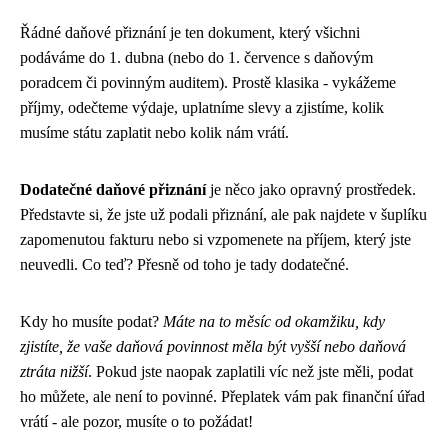
Řádné daňové přiznání je ten dokument, který všichni
podáváme do 1. dubna (nebo do 1. července s daňovým
poradcem či povinným auditem). Prostě klasika - vykážeme
příjmy, odečteme výdaje, uplatníme slevy a zjistíme, kolik
musíme státu zaplatit nebo kolik nám vrátí.
Dodatečné daňové přiznání
je něco jako opravný prostředek.
Představte si, že jste už podali přiznání, ale pak najdete v šuplíku
zapomenutou fakturu nebo si vzpomenete na příjem, který jste
neuvedli. Co teď? Přesně od toho je tady dodatečné.
Kdy ho musíte podat?
Máte na to měsíc od okamžiku, kdy
zjistíte, že vaše daňová povinnost měla být vyšší nebo daňová
ztráta nižší
. Pokud jste naopak zaplatili víc než jste měli, podat
ho můžete, ale není to povinné. Přeplatek vám pak finanční úřad
vrátí - ale pozor, musíte o to požádat!