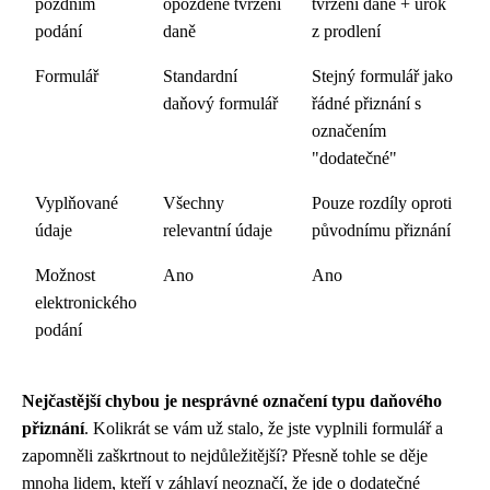
pozdním
opožděné tvrzení
tvrzení daně + úrok
podání
daně
z prodlení
Formulář
Standardní
Stejný formulář jako
daňový formulář
řádné přiznání s
označením
"dodatečné"
Vyplňované
Všechny
Pouze rozdíly oproti
údaje
relevantní údaje
původnímu přiznání
Možnost
Ano
Ano
elektronického
podání
Nejčastější chybou je nesprávné označení typu daňového
přiznání
. Kolikrát se vám už stalo, že jste vyplnili formulář a
zapomněli zaškrtnout to nejdůležitější? Přesně tohle se děje
mnoha lidem, kteří v záhlaví neoznačí, že jde o dodatečné