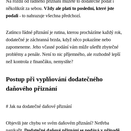
Na rozdíl od řádného přiznání můžete to dodatečné podat i
několikrát za sebou.
Vždy ale platí to poslední, které jste
podali
- to nahrazuje všechna předchozí.
Zatímco řádné přiznání je rutina, kterou procházíme každý rok,
dodatečné je záchranná brzda, když něco pokazíme nebo
zapomeneme. Jeho včasné podání vám může ušetřit zbytečné
problémy a penále. Není to nic příjemného, ale rozhodně lepší
než kontrola z finančáku, nemyslíte?
Postup při vyplňování dodatečného
daňového přiznání
# Jak na dodatečné daňové přiznání
Objevili jste chybu ve svém daňovém přiznání? Netřeba
panikařit.
Dodatečné daňové přiznání se podává v případě,