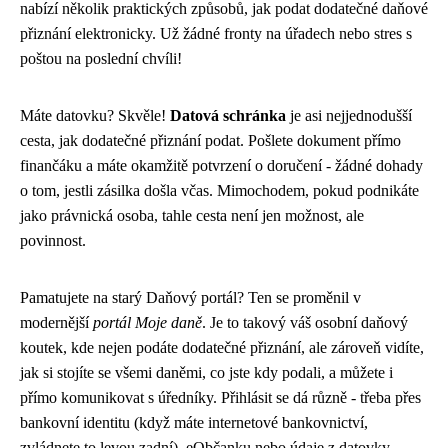
nabízí několik praktických způsobů, jak podat dodatečné daňové
přiznání elektronicky. Už žádné fronty na úřadech nebo stres s
poštou na poslední chvíli!
Máte datovku? Skvěle!
Datová schránka
je asi nejjednodušší
cesta, jak dodatečné přiznání podat. Pošlete dokument přímo
finančáku a máte okamžitě potvrzení o doručení - žádné dohady
o tom, jestli zásilka došla včas. Mimochodem, pokud podnikáte
jako právnická osoba, tahle cesta není jen možnost, ale
povinnost.
Pamatujete na starý Daňový portál? Ten se proměnil v
modernější
portál Moje daně
. Je to takový váš osobní daňový
koutek, kde nejen podáte dodatečné přiznání, ale zároveň vidíte,
jak si stojíte se všemi daněmi, co jste kdy podali, a můžete i
přímo komunikovat s úředníky. Přihlásit se dá různě - třeba přes
bankovní identitu (když máte internetové bankovnictví,
zvládnete to levou zadní), eObčanku nebo údaje z datovky.