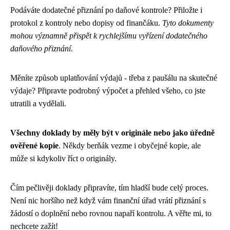
Podáváte dodatečné přiznání po daňové kontrole? Přiložte i
protokol z kontroly nebo dopisy od finančáku.
Tyto dokumenty
mohou významně přispět k rychlejšímu vyřízení dodatečného
daňového přiznání
.
Měníte způsob uplatňování výdajů - třeba z paušálu na skutečné
výdaje? Připravte podrobný výpočet a přehled všeho, co jste
utratili a vydělali.
Všechny doklady by měly být v originále nebo jako úředně
ověřené kopie
. Někdy berňák vezme i obyčejné kopie, ale
může si kdykoliv říct o originály.
Čím pečlivěji doklady připravíte, tím hladší bude celý proces.
Není nic horšího než když vám finanční úřad vrátí přiznání s
žádostí o doplnění nebo rovnou napaří kontrolu. A věřte mi, to
nechcete zažít!