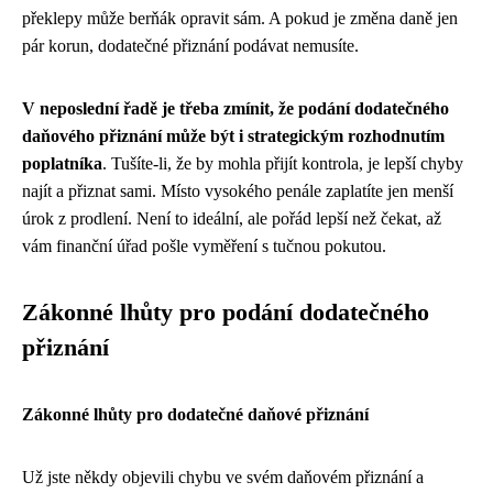
překlepy může berňák opravit sám. A pokud je změna daně jen
pár korun, dodatečné přiznání podávat nemusíte.
V neposlední řadě je třeba zmínit, že podání dodatečného
daňového přiznání může být i strategickým rozhodnutím
poplatníka
. Tušíte-li, že by mohla přijít kontrola, je lepší chyby
najít a přiznat sami. Místo vysokého penále zaplatíte jen menší
úrok z prodlení. Není to ideální, ale pořád lepší než čekat, až
vám finanční úřad pošle vyměření s tučnou pokutou.
Zákonné lhůty pro podání dodatečného
přiznání
Zákonné lhůty pro dodatečné daňové přiznání
Už jste někdy objevili chybu ve svém daňovém přiznání a