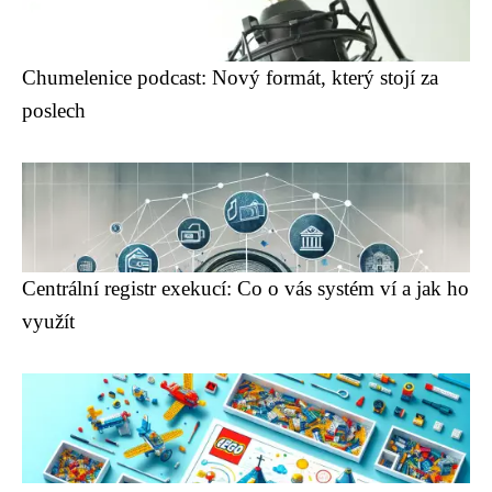
Chumelenice podcast: Nový formát, který stojí za
poslech
Centrální registr exekucí: Co o vás systém ví a jak ho
využít