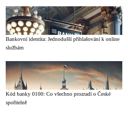
Bankovní identita: Jednodušší přihlašování k online
službám
Kód banky 0100: Co všechno prozradí o České
spořitelně