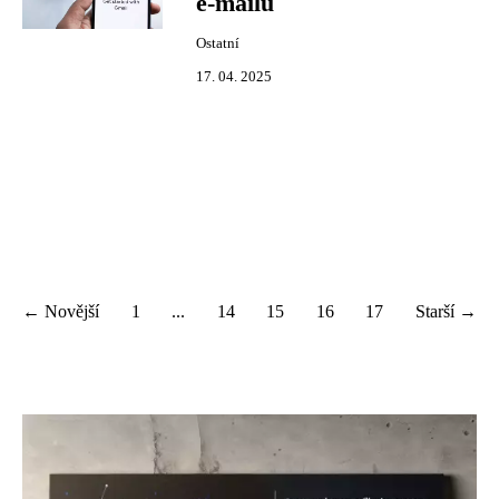
e-mailů
Ostatní
17. 04. 2025
← Novější
1
...
14
15
16
17
Starší →